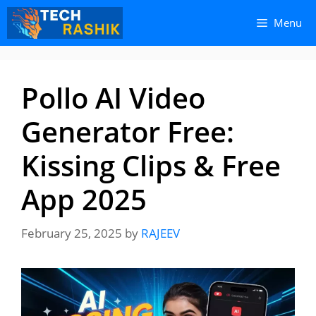
Skip
Skip
Menu
to
to
content
content
Pollo AI Video
Generator Free:
Kissing Clips & Free
App 2025
February 25, 2025
by
RAJEEV