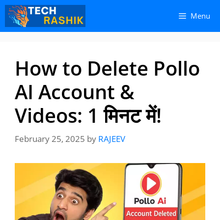
Skip
Skip
Menu
to
to
content
content
How to Delete Pollo
AI Account &
Videos: 1 मिनट में!
February 25, 2025
by
RAJEEV