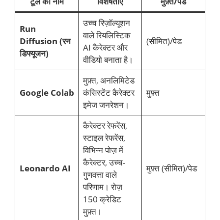
टूल का नाम
विशेषताएँ
मुफ़्त/पेड
उच्च रिज़ॉल्यूशन
Run
वाले रियलिस्टिक
Diffusion (रन
(सीमित)/पेड
AI कैरेक्टर और
डिफ्यूजन)
वीडियो बनाता है।
मुफ़्त, अनलिमिटेड
Google Colab
कंसिस्टेंट कैरेक्टर
मुफ़्त
इमेज जनरेशन।
कैरेक्टर रेफरेंस,
स्टाइल रेफरेंस,
विभिन्न पोज़ में
कैरेक्टर, उच्च-
Leonardo AI
मुफ़्त (सीमित)/पेड
गुणवत्ता वाले
परिणाम। रोज़
150 क्रेडिट
मुफ़्त।