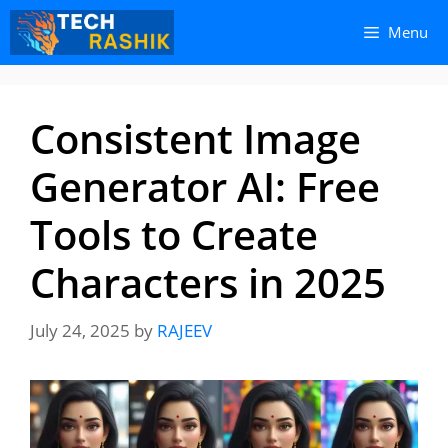
Skip
Skip
Menu
to
to
content
content
Consistent Image
Generator AI: Free
Tools to Create
Characters in 2025
July 24, 2025
by
RAJEEV