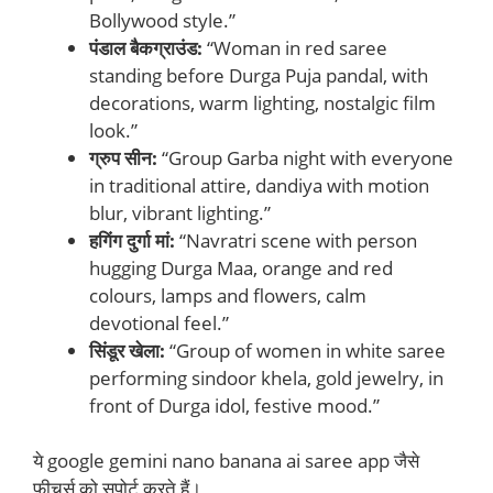
Bollywood style.”
पंडाल बैकग्राउंड:
“Woman in red saree
standing before Durga Puja pandal, with
decorations, warm lighting, nostalgic film
look.”
ग्रुप सीन:
“Group Garba night with everyone
in traditional attire, dandiya with motion
blur, vibrant lighting.”
हगिंग दुर्गा मां:
“Navratri scene with person
hugging Durga Maa, orange and red
colours, lamps and flowers, calm
devotional feel.”
सिंडूर खेला:
“Group of women in white saree
performing sindoor khela, gold jewelry, in
front of Durga idol, festive mood.”
ये google gemini nano banana ai saree app जैसे
फीचर्स को सपोर्ट करते हैं।