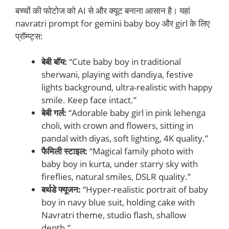
बच्चों की फोटोज को AI से और क्यूट बनाना आसान है। यहां
navratri prompt for gemini baby boy और girl के लिए
प्रॉम्प्ट्स:
बेबी बॉय:
“Cute baby boy in traditional
sherwani, playing with dandiya, festive
lights background, ultra-realistic with happy
smile. Keep face intact.”
बेबी गर्ल:
“Adorable baby girl in pink lehenga
choli, with crown and flowers, sitting in
pandal with diyas, soft lighting, 4K quality.”
फैमिली स्टाइल:
“Magical family photo with
baby boy in kurta, under starry sky with
fireflies, natural smiles, DSLR quality.”
बर्थडे फ्यूजन:
“Hyper-realistic portrait of baby
boy in navy blue suit, holding cake with
Navratri theme, studio flash, shallow
depth.”