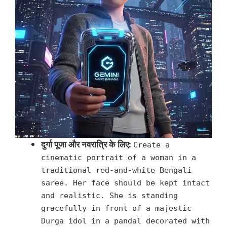
दुर्गा पूजा और नवरात्रि के लिए:
Create a
cinematic portrait of a woman in a
traditional red-and-white Bengali
saree. Her face should be kept intact
and realistic. She is standing
gracefully in front of a majestic
Durga idol in a pandal decorated with