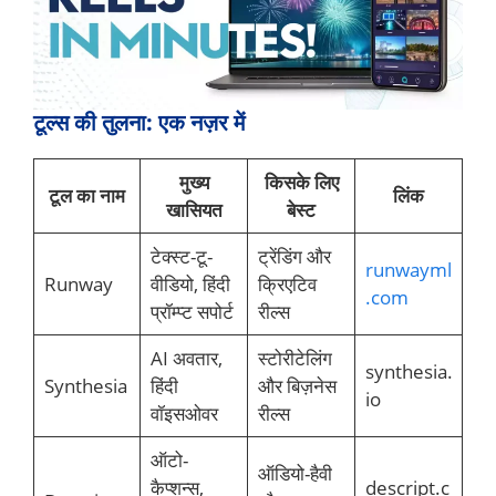
टूल्स की तुलना: एक नज़र में
मुख्य
किसके लिए
टूल का नाम
लिंक
खासियत
बेस्ट
टेक्स्ट-टू-
ट्रेंडिंग और
runwayml
Runway
वीडियो, हिंदी
क्रिएटिव
.com
प्रॉम्प्ट सपोर्ट
रील्स
AI अवतार,
स्टोरीटेलिंग
synthesia.
Synthesia
हिंदी
और बिज़नेस
io
वॉइसओवर
रील्स
ऑटो-
ऑडियो-हैवी
कैप्शन्स,
descript.c