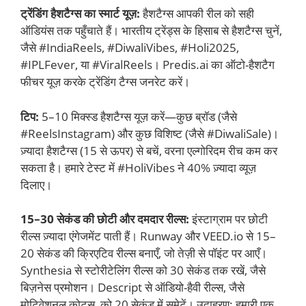
ट्रेंडिंग हैशटैग्स का स्मार्ट यूज़:
हैशटैग्स आपकी रील को सही
ऑडियंस तक पहुँचाते हैं। भारतीय ट्रेंड्स के हिसाब से हैशटैग्स चुनें,
जैसे #IndiaReels, #DiwaliVibes, #Holi2025,
#IPLFever, या #ViralReels। Predis.ai का ऑटो-हैशटैग
फीचर यूज़ करके ट्रेंडिंग टैग्स जनरेट करें।
टिप:
5–10 मिक्स्ड हैशटैग्स यूज़ करें—कुछ ब्रॉड (जैसे
#ReelsInstagram) और कुछ विशिष्ट (जैसे #DiwaliSale)।
ज़्यादा हैशटैग्स (15 से ऊपर) से बचें, वरना एल्गोरिदम रीच कम कर
सकता है। हमारे टेस्ट में #HoliVibes ने 40% ज़्यादा व्यूज़
दिलाए।
15–30 सेकंड की छोटी और दमदार रील्स:
इंस्टाग्राम पर छोटी
रील्स ज़्यादा एंगेजमेंट पाती हैं। Runway और VEED.io से 15–
20 सेकंड की क्रिएटिव रील्स बनाएँ, जो तेज़ी से पॉइंट पर आएँ।
Synthesia से स्टोरीटेलिंग रील्स को 30 सेकंड तक रखें, जैसे
बिज़नेस प्रमोशन। Descript से ऑडियो-हैवी रील्स, जैसे
मोटिवेशनल कोट्स, को 20 सेकंड में समेटें। उदाहरण: हमारी एक