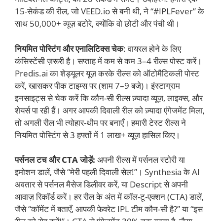
15-सेकंड की रील, जो VEED.io से बनी थी, ने “#IPLFever” के
साथ 50,000+ व्यूज़ बटोरे, क्योंकि वो छोटी और पंची थी।
नियमित पोस्टिंग और एनालिटिक्स चेक
: वायरल होने के लिए
कंसिस्टेंसी ज़रूरी है। सप्ताह में कम से कम 3–4 रील्स पोस्ट करें।
Predis.ai का शेड्यूलर यूज़ करके रील्स को ऑटोमैटिकली पोस्ट
करें, खासकर पीक टाइम्स पर (शाम 7–9 बजे)। इंस्टाग्राम
इनसाइट्स से चेक करें कि कौन-सी रील्स ज़्यादा व्यूज़, लाइक्स, और
शेयर्स पा रही हैं। अगर आपकी दिवाली रील को ज़्यादा एंगेजमेंट मिला,
तो अगली रील भी त्योहार-थीम पर बनाएँ। हमारी टेस्ट रील्स ने
नियमित पोस्टिंग से 3 हफ्तों में 1 लाख+ व्यूज़ हासिल किए।
पर्सनल टच और CTA जोड़ें:
अपनी रील्स में पर्सनल स्टोरी या
इमोशन डालें, जैसे “मेरी पहली दिवाली सेल!”। Synthesia के AI
अवतार से पर्सनल मैसेज डिलीवर करें, या Descript से अपनी
आवाज़ रिकॉर्ड करें। हर रील के अंत में कॉल-टू-एक्शन (CTA) डालें,
जैसे “कॉमेंट में बताएँ, आपकी फेवरेट IPL टीम कौन-सी है?” या “इस