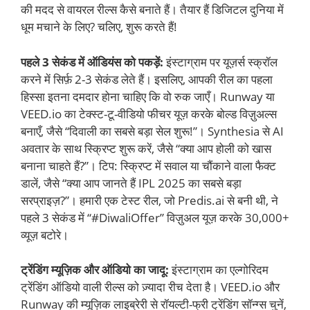
की मदद से वायरल रील्स कैसे बनाते हैं। तैयार हैं डिजिटल दुनिया में
धूम मचाने के लिए? चलिए, शुरू करते हैं!
पहले 3 सेकंड में ऑडियंस को पकड़ें:
इंस्टाग्राम पर यूज़र्स स्क्रॉल
करने में सिर्फ़ 2-3 सेकंड लेते हैं। इसलिए, आपकी रील का पहला
हिस्सा इतना दमदार होना चाहिए कि वो रुक जाएँ। Runway या
VEED.io का टेक्स्ट-टू-वीडियो फीचर यूज़ करके बोल्ड विज़ुअल्स
बनाएँ, जैसे “दिवाली का सबसे बड़ा सेल शुरू!”। Synthesia से AI
अवतार के साथ स्क्रिप्ट शुरू करें, जैसे “क्या आप होली को खास
बनाना चाहते हैं?”। टिप: स्क्रिप्ट में सवाल या चौंकाने वाला फैक्ट
डालें, जैसे “क्या आप जानते हैं IPL 2025 का सबसे बड़ा
सरप्राइज़?”। हमारी एक टेस्ट रील, जो Predis.ai से बनी थी, ने
पहले 3 सेकंड में “#DiwaliOffer” विज़ुअल यूज़ करके 30,000+
व्यूज़ बटोरे।
ट्रेंडिंग म्यूज़िक और ऑडियो का जादू:
इंस्टाग्राम का एल्गोरिदम
ट्रेंडिंग ऑडियो वाली रील्स को ज़्यादा रीच देता है। VEED.io और
Runway की म्यूज़िक लाइब्रेरी से रॉयल्टी-फ्री ट्रेंडिंग सॉन्ग्स चुनें,