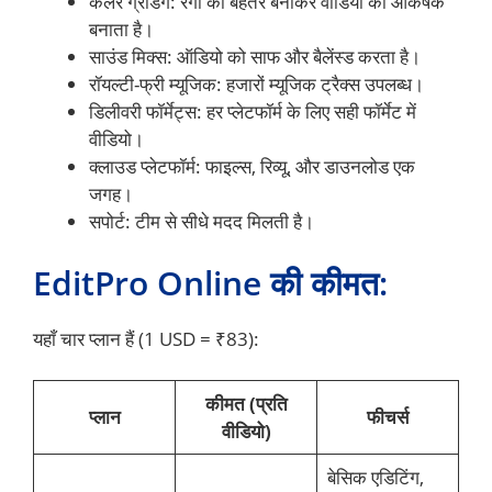
कलर ग्रेडिंग: रंगों को बेहतर बनाकर वीडियो को आकर्षक
बनाता है।
साउंड मिक्स: ऑडियो को साफ और बैलेंस्ड करता है।
रॉयल्टी-फ्री म्यूजिक: हजारों म्यूजिक ट्रैक्स उपलब्ध।
डिलीवरी फॉर्मेट्स: हर प्लेटफॉर्म के लिए सही फॉर्मेट में
वीडियो।
क्लाउड प्लेटफॉर्म: फाइल्स, रिव्यू, और डाउनलोड एक
जगह।
सपोर्ट: टीम से सीधे मदद मिलती है।
EditPro Online की कीमत:
यहाँ चार प्लान हैं (1 USD = ₹83):
कीमत (प्रति
प्लान
फीचर्स
वीडियो)
बेसिक एडिटिंग,