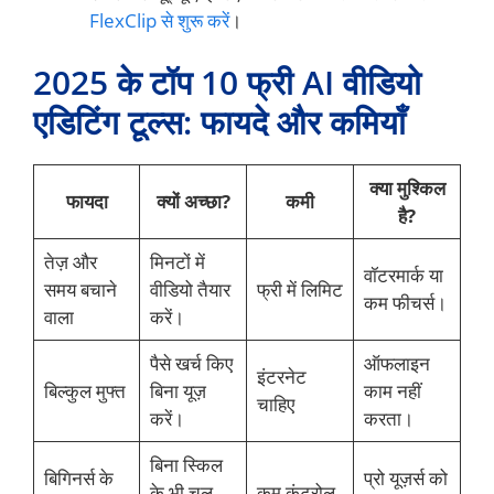
FlexClip से शुरू करें
।
2025 के टॉप 10 फ्री AI वीडियो
एडिटिंग टूल्स: फायदे और कमियाँ
क्या मुश्किल
फायदा
क्यों अच्छा?
कमी
है?
तेज़ और
मिनटों में
वॉटरमार्क या
समय बचाने
वीडियो तैयार
फ्री में लिमिट
कम फीचर्स।
वाला
करें।
पैसे खर्च किए
ऑफलाइन
इंटरनेट
बिल्कुल मुफ्त
बिना यूज़
काम नहीं
चाहिए
करें।
करता।
बिना स्किल
बिगिनर्स के
प्रो यूज़र्स को
के भी चल
कम कंट्रोल