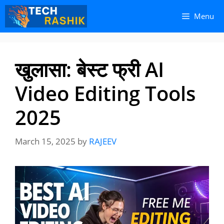
Skip
Skip
Menu
to
to
content
content
खुलासा: बेस्ट फ्री AI
Video Editing Tools
2025
March 15, 2025
by
RAJEEV