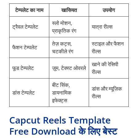
टेम्पलेट का नाम
खासियत
उपयोग
स्लो मोशन,
ट्रैवल टेम्पलेट
यात्रा रील्स
प्राकृतिक रंग
तेज़ कट्स,
स्टाइल और फैशन
फैशन टेम्पलेट
चटकीले रंग
रील्स
खाने की रेसिपी
फूड टेम्पलेट
ज़ूम, टेक्स्ट ओवरले
रील्स
बीट सिंक,
डांस और म्यूज़िक
डांस टेम्पलेट
डायनामिक
रील्स
इफेक्ट्स
Capcut Reels Template
Free Download के लिए बेस्ट