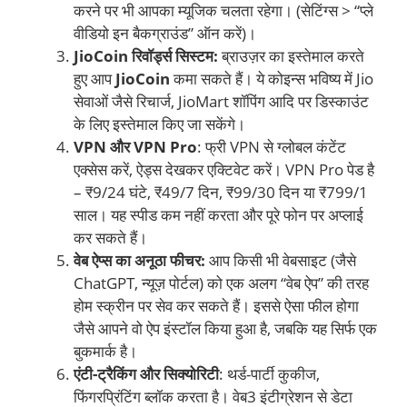
करने पर भी आपका म्यूजिक चलता रहेगा। (सेटिंग्स > “प्ले
वीडियो इन बैकग्राउंड” ऑन करें)।
JioCoin रिवॉर्ड्स सिस्टम:
ब्राउज़र का इस्तेमाल करते
हुए आप
JioCoin
कमा सकते हैं। ये कोइन्स भविष्य में Jio
सेवाओं जैसे रिचार्ज, JioMart शॉपिंग आदि पर डिस्काउंट
के लिए इस्तेमाल किए जा सकेंगे।
VPN और VPN Pro
: फ्री VPN से ग्लोबल कंटेंट
एक्सेस करें, ऐड्स देखकर एक्टिवेट करें। VPN Pro पेड है
– ₹9/24 घंटे, ₹49/7 दिन, ₹99/30 दिन या ₹799/1
साल। यह स्पीड कम नहीं करता और पूरे फोन पर अप्लाई
कर सकते हैं।
वेब ऐप्स का अनूठा फीचर:
आप किसी भी वेबसाइट (जैसे
ChatGPT, न्यूज़ पोर्टल) को एक अलग “वेब ऐप” की तरह
होम स्क्रीन पर सेव कर सकते हैं। इससे ऐसा फील होगा
जैसे आपने वो ऐप इंस्टॉल किया हुआ है, जबकि यह सिर्फ एक
बुकमार्क है।
एंटी-ट्रैकिंग और सिक्योरिटी
: थर्ड-पार्टी कुकीज,
फिंगरप्रिंटिंग ब्लॉक करता है। वेब3 इंटीग्रेशन से डेटा