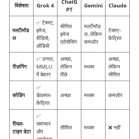
ChatG
विशेषता
Grok 4
Gemini
Claude
PT
✅ टेक्स्ट,
सीमित
मल्टीमॉड
मल्टीमॉड
इमेज,
टेक्स्ट-
इमेज
ल, लेकिन
ल
वीडियो,
केंद्रित
प्रोसेसिंग
कमज़ोर
ऑडियो
✅ उन्नत,
अच्छा,
अच्छा,
रीज़निंग
MMLU
लेकिन
मध्यम
लेकिन
में बेहतर
पीछे
सीमित
✅
कोडिंग
डेवलपर-
अच्छा
मध्यम
कमज़ोर
केंद्रित
✅
रीयल-
समाचार
सीमित
मध्यम
❌ नहीं
टाइम डेटा
और