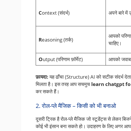
C
ontext (संदर्भ)
अपने बारे में
आपको परिणाम
R
easoning (तर्क)
चाहिए।
O
utput (परिणाम फ़ॉर्मेट)
आपको जवाब क
फ़ायदा:
यह ढाँचा (Structure) AI को सटीक संदर्भ देत
मिलता है। इस तरह आप सचमुच
learn chatgpt f
कर सकते हैं।
2. रोल-प्ले मैजिक – किसी को भी बनाओ
दूसरी ट्रिक है रोल-प्ले मैजिक जो स्टूडेंट्स से लेकर
कोई भी इंसान बना सकते हो। उदाहरण के लिए अगर आप U