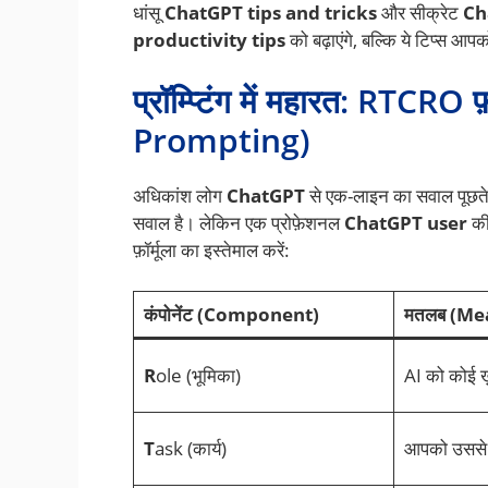
धांसू
ChatGPT tips and tricks
और सीक्रेट
Ch
productivity tips
को बढ़ाएंगे, बल्कि ये टिप्स आ
प्रॉम्प्टिंग में महारत: RTCRO
Prompting)
अधिकांश लोग
ChatGPT
से एक-लाइन का सवाल पूछते
सवाल है। लेकिन एक प्रोफ़ेशनल
ChatGPT user
की
फ़ॉर्मूला का इस्तेमाल करें:
कंपोनेंट (Component)
मतलब (Me
R
ole (भूमिका)
AI को कोई ख़
T
ask (कार्य)
आपको उससे क