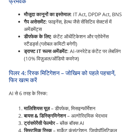
फ्रेमवर्क
मौजूदा कानूनों का इस्तेमाल
: IT Act, DPDP Act, BNS
गैप असेसमेंट
: फाइनेंस, हेल्थ जैसे सेंसिटिव सेक्टर्स में
अमेंडमेंट्स
डीपफेक के लिए
: कंटेंट ऑथेंटिकेशन और प्रोवेनेंस
स्टैंडर्ड्स (ग्लोबल कमिटी बनेगी)
ड्राफ्ट IT रूल्स अमेंडमेंट
: AI-जनरेटेड कंटेंट पर लेबलिंग
(10% विज़ुअल/ऑडियो कवरेज)
पिलर 4: रिस्क मिटिगेशन – जोखिम को पहले पहचानें,
फिर खत्म करें
AI से 6 तरह के रिस्क:
मालिशियस यूज़
– डीपफेक, मिसइन्फॉर्मेशन
बायस & डिस्क्रिमिनेशन
– अल्गोरिदमिक भेदभाव
ट्रांसपेरेंसी फेल्योर
– ब्लैक बॉक्स AI
सिस्टमिक रिस्क
– मार्केट कंसंट्रेशन, जियोपॉलिटिकल