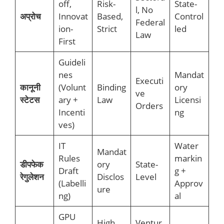
off,
Risk-
State-
l, No
अप्रोच
Innovat
Based,
Control
Federal
ion-
Strict
led
Law
First
Guideli
nes
Mandat
Executi
कानूनी
(Volunt
Binding
ory
ve
स्टेटस
ary +
Law
Licensi
Orders
Incenti
ng
ves)
IT
Water
Mandat
Rules
markin
डीपफेक
ory
State-
Draft
g +
रेगुलेशन
Disclos
Level
(Labelli
Approv
ure
ng)
al
GPU
High
Ventur