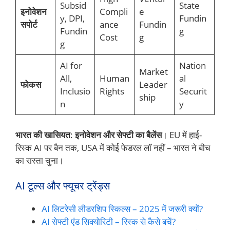
Subsid
State
इनोवेशन
Compli
e
y, DPI,
Fundin
सपोर्ट
ance
Fundin
Fundin
g
Cost
g
g
AI for
Nation
Market
All,
Human
al
फोकस
Leader
Inclusio
Rights
Securit
ship
n
y
भारत की खासियत
:
इनोवेशन और सेफ्टी का बैलेंस
। EU में हाई-
रिस्क AI पर बैन तक, USA में कोई फेडरल लॉ नहीं – भारत ने बीच
का रास्ता चुना।
AI टूल्स और फ्यूचर ट्रेंड्स
AI लिटरेसी लीडरशिप स्किल्स – 2025 में जरूरी क्यों?
AI सेफ्टी एंड सिक्योरिटी – रिस्क से कैसे बचें?