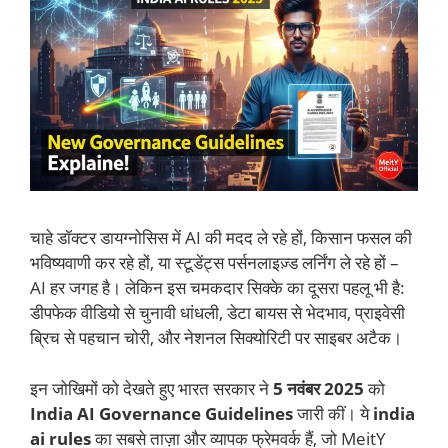
चाहे डॉक्टर डायग्नोसिस में AI की मदद ले रहे हों, किसान फसल की
भविष्यवाणी कर रहे हों, या स्टूडेंट्स पर्सनलाइज़्ड लर्निंग ले रहे हों –
AI हर जगह है। लेकिन इस चमकदार सिक्के का दूसरा पहलू भी है:
डीपफेक वीडियो से चुनावी धांधली, डेटा बायस से भेदभाव, प्राइवेसी
ब्रिच से पहचान चोरी, और नेशनल सिक्योरिटी पर साइबर अटैक।
इन जोखिमों को देखते हुए भारत सरकार ने
5 नवंबर 2025
को
India AI Governance Guidelines
जारी कीं। ये
india
ai rules
का सबसे ताज़ा और व्यापक फ्रेमवर्क हैं, जो MeitY