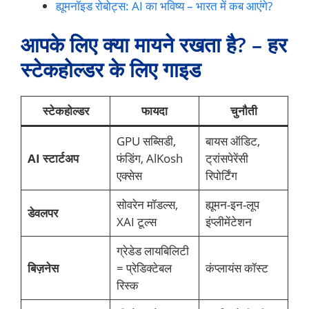
ह्यूमनॉइड रोबोट्स: AI का भविष्य – भारत में कब आएंगे?
आपके लिए क्या मायने रखता है? – हर
स्टेकहोल्डर के लिए गाइड
स्टेकहोल्डर
फायदा
चुनौती
GPU सब्सिडी,
बायस ऑडिट,
AI स्टार्टअप
फंडिंग, AlKosh
ट्रांसपेरेंसी
एक्सेस
रिपोर्टिंग
सोवरेन मॉडल्स,
ह्यूमन-इन-लूप
डेवलपर
XAI टूल्स
इंप्लीमेंटेशन
ग्रेडेड लायबिलिटी
बिज़नेस
= प्रेडिक्टेबल
कंप्लायंस कॉस्ट
रिस्क