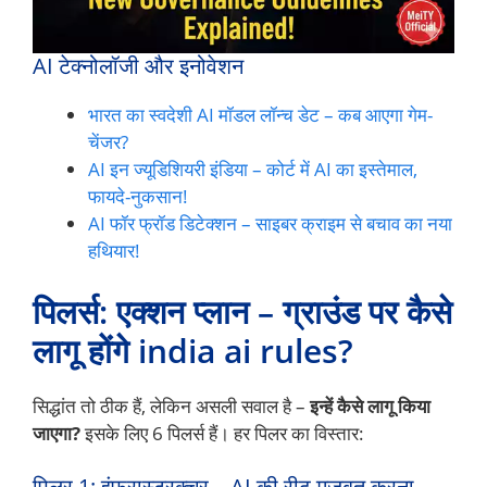
AI टेक्नोलॉजी और इनोवेशन
भारत का स्वदेशी AI मॉडल लॉन्च डेट – कब आएगा गेम-
चेंजर?
AI इन ज्यूडिशियरी इंडिया – कोर्ट में AI का इस्तेमाल,
फायदे-नुकसान!
AI फॉर फ्रॉड डिटेक्शन – साइबर क्राइम से बचाव का नया
हथियार!
पिलर्स: एक्शन प्लान – ग्राउंड पर कैसे
लागू होंगे india ai rules?
सिद्धांत तो ठीक हैं, लेकिन असली सवाल है –
इन्हें कैसे लागू किया
जाएगा?
इसके लिए 6 पिलर्स हैं। हर पिलर का विस्तार:
पिलर 1: इंफ्रास्ट्रक्चर – AI की रीढ़ मजबूत करना