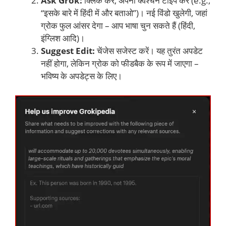
Ask Grok:
क्लिक करें, अपना क्वेश्चन टाइप करें (e.g.,
“इसके बारे में हिंदी में और बताओ”)। नई विंडो खुलेगी, जहां
ग्रोक फुल आंसर देगा – आप भाषा चुन सकते हैं (हिंदी,
इंग्लिश आदि)।
Suggest Edit:
चेंजेस सजेस्ट करें। यह तुरंत अपडेट
नहीं होगा, लेकिन ग्रोक को फीडबैक के रूप में जाएगा –
भविष्य के अपडेट्स के लिए।