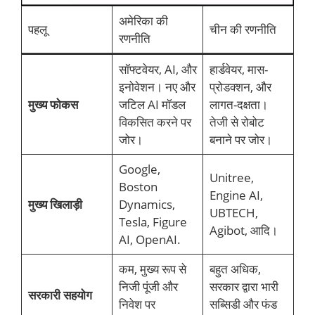
अमेरिका की
पहलू
चीन की रणनीति
रणनीति
सॉफ्टवेयर, AI, और
हार्डवेयर, मास-
इनोवेशन। नए और
प्रोडक्शन, और
मुख्य फोकस
जटिल AI मॉडल
लागत-दक्षता।
विकसित करने पर
तेजी से रोबोट
जोर।
बनाने पर जोर।
Google,
Unitree,
Boston
Engine AI,
मुख्य खिलाड़ी
Dynamics,
UBTECH,
Tesla, Figure
Agibot, आदि।
AI, OpenAI.
कम, मुख्य रूप से
बहुत अधिक,
निजी पूंजी और
सरकार द्वारा भारी
सरकारी सहयोग
निवेश पर
सब्सिडी और फंड