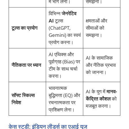
में भाग लेना।
समझना।
विभिन्न
जेनरेटिव
AI
टूल्स
क्षमताओं और
टूल्स का प्रयोग
(ChatGPT,
सीमाओं को
Gemini) का स्वयं
समझना।
प्रयोग करना।
AI एथिक्स और
AI के सामाजिक
पूर्वाग्रह (Bias) पर
नैतिकता पर ध्यान
और नैतिक प्रभाव
टीम के साथ चर्चा
को जानना।
करना।
भावनात्मक
AI के युग में
मानव-
सॉफ्ट स्किल्स
बुद्धिमत्ता (EQ) और
केंद्रित कौशल
को
निवेश
रचनात्मकता पर
मजबूत करना।
प्रशिक्षण लेना।
केस स्टडी: इंडियन लीडर्स का एआई यूज