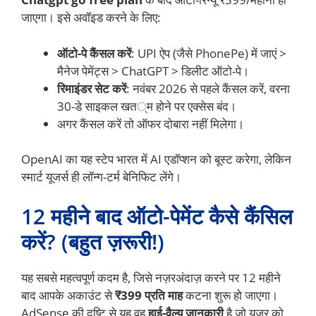
जाएगा। इसे अवॉइड करने के लिए:
ऑटो-पे कैंसल करें
: UPI ऐप (जैसे PhonePe) में जाएं >
मैनेज पेमेंट्स > ChatGPT > डिलीट ऑटो-पे।
रिमाइंडर सेट करें
: नवंबर 2026 से पहले कैंसल करें, वरना
30-डे साइकल खत्म होने पर एक्सेस बंद।
अगर कैंसल करें तो ऑफर दोबारा नहीं मिलेगा।
OpenAI का यह स्टेप भारत में AI एडॉप्शन को बूस्ट करेगा, लेकिन
स्मार्ट यूजर्स ही लॉन्ग-टर्म बेनिफिट लेंगे।
12 महीने बाद ऑटो-पेमेंट कैसे कैंसिल
करें? (बहुत ज़रूरी!)
यह सबसे महत्वपूर्ण कदम है, जिसे नज़रअंदाज़ करने पर 12 महीने
बाद आपके अकाउंट से
₹399 प्रति माह
कटना शुरू हो जाएगा।
AdSense की दृष्टि से यह वह
हाई-वैल्यू जानकारी
है जो यूज़र को