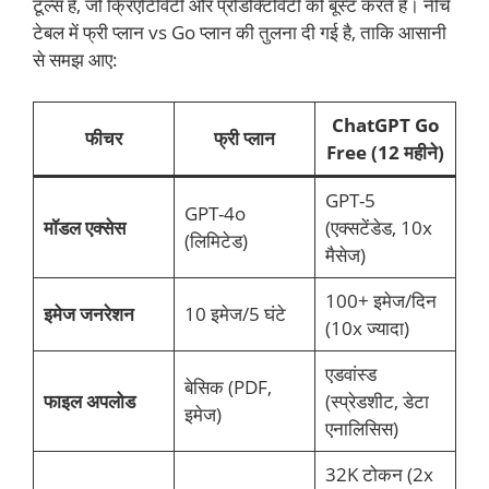
टूल्स हैं, जो क्रिएटिविटी और प्रोडक्टिविटी को बूस्ट करते हैं। नीचे
टेबल में फ्री प्लान vs Go प्लान की तुलना दी गई है, ताकि आसानी
से समझ आए:
ChatGPT Go
फीचर
फ्री प्लान
Free (12 महीने)
GPT-5
GPT-4o
मॉडल एक्सेस
(एक्सटेंडेड, 10x
(लिमिटेड)
मैसेज)
100+ इमेज/दिन
इमेज जनरेशन
10 इमेज/5 घंटे
(10x ज्यादा)
एडवांस्ड
बेसिक (PDF,
फाइल अपलोड
(स्प्रेडशीट, डेटा
इमेज)
एनालिसिस)
32K टोकन (2x