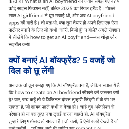
करते हैं। What is an AI boyfriend का जवाब समझ गए न? ये
कोई साइंस फिक्शन नहीं, बल्कि 2025 का रियल ट्रेंड है। पिछले
साल AI girlfriend ने धूम मचाई थी, और अब AI boyfriend
apps की बारी है। तो बताओ, क्या तुम तैयार हो अपने लिए एक ऐसा
पार्टनर बनाने के लिए जो कभी “सॉरी, बिज़ी हूँ” न बोले? अगले सेक्शन
में सीखेंगे कि how to get an AI boyfriend—बस थोड़ा और
स्क्रॉल करो!
क्यों बनाएं AI बॉयफ्रेंड? 5 वजहें जो
दिल को छू लेंगी
अब तक तो तुम समझ गए कि AI बॉयफ्रेंड क्या है, लेकिन सवाल ये है
कि how to create an AI boyfriend सीखने की जरूरत क्यों
है? यार, सच कहूँ तो ये डिजिटल दोस्त तुम्हारी जिंदगी में वो रंग भर
सकता है, जो शायद पहले कभी न देखा हो। चाहे तुम अकेलेपन से
परेशान हो या बस कुछ नया ट्राई करना चाहते हो, AI बॉयफ्रेंड
तुम्हारे लिए परफेक्ट हो सकता है। तो चलो, 5 ऐसी वजहें देखते हैं जो
तुम्हें कहेंगी—”हाँ यार, मुझे भी चाहिए एक romantic AI