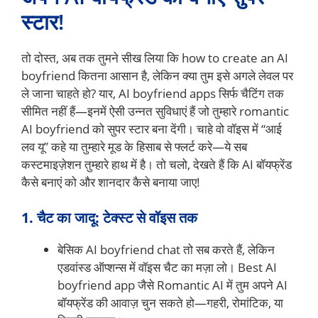
स्टार!
तो दोस्त, अब तक तुमने सीख लिया कि how to create an AI
boyfriend कितना आसान है, लेकिन क्या तुम इसे अगले लेवल पर
ले जाना चाहते हो? यार, AI boyfriend apps सिर्फ चैटिंग तक
सीमित नहीं हैं—इनमें ऐसी उन्नत सुविधाएं हैं जो तुम्हारे romantic
AI boyfriend को सुपर स्टार बना देंगी। चाहे वो वॉइस में “आई
लव यू” कहे या तुम्हारे मूड के हिसाब से फ्लर्ट करे—ये सब
कस्टमाइज़ेशन तुम्हारे हाथ में है। तो चलो, देखते हैं कि AI बॉयफ्रेंड
कैसे बनाएं को और शानदार कैसे बनाया जाए!
1. चैट का जादू: टेक्स्ट से वॉइस तक
बेसिक AI boyfriend chat तो सब करते हैं, लेकिन
एडवांस्ड ऑप्शन्स में वॉइस चैट का मज़ा लो। Best AI
boyfriend app जैसे Romantic AI में तुम अपने AI
बॉयफ्रेंड की आवाज़ चुन सकते हो—गहरी, रोमांटिक, या