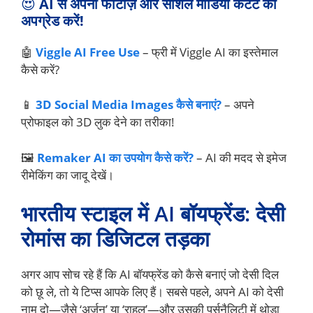
😍
AI से अपनी फोटोज़ और सोशल मीडिया कंटेंट को
अपग्रेड करें!
🤖
Viggle AI Free Use
– फ्री में Viggle AI का इस्तेमाल
कैसे करें?
📱
3D Social Media Images कैसे बनाएं?
– अपने
प्रोफाइल को 3D लुक देने का तरीका!
🖼️
Remaker AI का उपयोग कैसे करें?
– AI की मदद से इमेज
रीमेकिंग का जादू देखें।
भारतीय स्टाइल में AI बॉयफ्रेंड: देसी
रोमांस का डिजिटल तड़का
अगर आप सोच रहे हैं कि AI बॉयफ्रेंड को कैसे बनाएं जो देसी दिल
को छू ले, तो ये टिप्स आपके लिए हैं। सबसे पहले, अपने AI को देसी
नाम दो—जैसे ‘अर्जुन’ या ‘राहुल’—और उसकी पर्सनैलिटी में थोड़ा