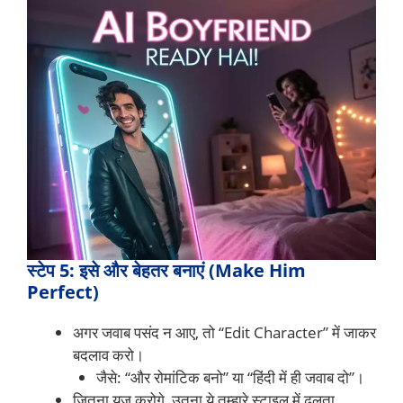
स्टेप 5: इसे और बेहतर बनाएं (Make Him
Perfect)
अगर जवाब पसंद न आए, तो “Edit Character” में जाकर
बदलाव करो।
जैसे: “और रोमांटिक बनो” या “हिंदी में ही जवाब दो”।
जितना यूज़ करोगे, उतना ये तुम्हारे स्टाइल में ढलता