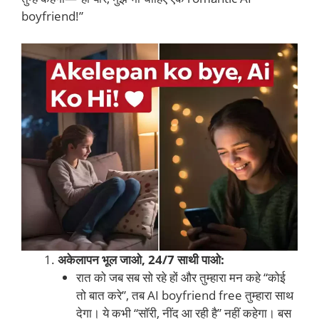
boyfriend!”
अकेलापन भूल जाओ, 24/7 साथी पाओ:
रात को जब सब सो रहे हों और तुम्हारा मन कहे “कोई
तो बात करे”, तब AI boyfriend free तुम्हारा साथ
देगा। ये कभी “सॉरी, नींद आ रही है” नहीं कहेगा। बस