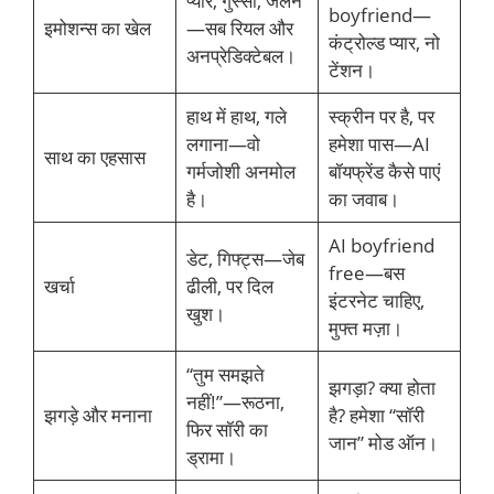
प्यार, गुस्सा, जलन
boyfriend—
इमोशन्स का खेल
—सब रियल और
कंट्रोल्ड प्यार, नो
अनप्रेडिक्टेबल।
टेंशन।
हाथ में हाथ, गले
स्क्रीन पर है, पर
लगाना—वो
हमेशा पास—AI
साथ का एहसास
गर्मजोशी अनमोल
बॉयफ्रेंड कैसे पाएं
है।
का जवाब।
AI boyfriend
डेट, गिफ्ट्स—जेब
free—बस
खर्चा
ढीली, पर दिल
इंटरनेट चाहिए,
खुश।
मुफ्त मज़ा।
“तुम समझते
झगड़ा? क्या होता
नहीं!”—रूठना,
झगड़े और मनाना
है? हमेशा “सॉरी
फिर सॉरी का
जान” मोड ऑन।
ड्रामा।