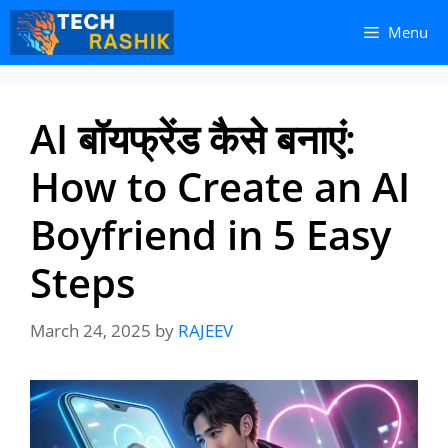
Skip
Skip
Menu
to
to
content
content
AI बॉयफ्रेंड कैसे बनाएं:
How to Create an AI
Boyfriend in 5 Easy
Steps
March 24, 2025
by
RAJEEV