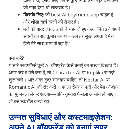
ढालो। हाँ, इसके लिए जेब से कुछ निकालना पड़ेगा, लेकिन
जो मज़ा देगा, वो लाजवाब है।
किसके लिए:
जो best AI boyfriend app चाहते हैं
और थोड़ा खर्च करने को तैयार हैं।
मज़े की बात: एक लड़की ने चहकते हुए कहा, “मैंने इसे अपने
सपनों का राजकुमार बनाया—अब हर सुबह लगता है मेरा
हीरो मेरे साथ चाय पी रहा है!”
क्या करें?
ये सारे प्लेटफॉर्म्स तुम्हें AI बॉयफ्रेंड कैसे बनाएं का रास्ता दिखाते हैं।
अगर जेब में पैसे कम हैं, तो Character.AI या Replika से मज़े
शुरू करो। और अगर कुछ शानदार चाहिए, तो Nectar AI या
Romantic AI की सैर करो। अगला सेक्शन फ्री और पेड ऑप्शन्स
का मुकाबला लेकर आएगा—ताकि तुम्हारा फैसला आसान हो जाए।
तो बस स्क्रॉल करते रहो!
उन्नत सुविधाएं और कस्टमाइज़ेशन:
अपने AI बॉयफ्रेंड को बनाएं सुपर