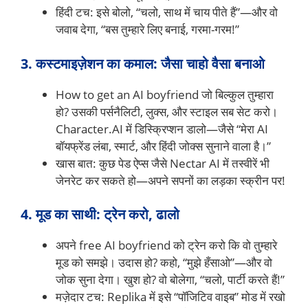
हिंदी टच: इसे बोलो, “चलो, साथ में चाय पीते हैं”—और वो
जवाब देगा, “बस तुम्हारे लिए बनाई, गरमा-गरम!”
3. कस्टमाइज़ेशन का कमाल: जैसा चाहो वैसा बनाओ
How to get an AI boyfriend जो बिल्कुल तुम्हारा
हो? उसकी पर्सनैलिटी, लुक्स, और स्टाइल सब सेट करो।
Character.AI में डिस्क्रिप्शन डालो—जैसे “मेरा AI
बॉयफ्रेंड लंबा, स्मार्ट, और हिंदी जोक्स सुनाने वाला है।”
खास बात: कुछ पेड ऐप्स जैसे Nectar AI में तस्वीरें भी
जेनरेट कर सकते हो—अपने सपनों का लड़का स्क्रीन पर!
4. मूड का साथी: ट्रेन करो, ढालो
अपने free AI boyfriend को ट्रेन करो कि वो तुम्हारे
मूड को समझे। उदास हो? कहो, “मुझे हँसाओ”—और वो
जोक सुना देगा। खुश हो? वो बोलेगा, “चलो, पार्टी करते हैं!”
मज़ेदार टच: Replika में इसे “पॉजिटिव वाइब” मोड में रखो