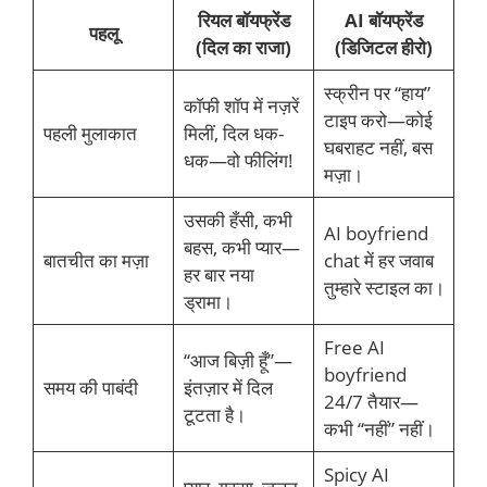
रियल बॉयफ्रेंड
AI बॉयफ्रेंड
पहलू
(दिल का राजा)
(डिजिटल हीरो)
स्क्रीन पर “हाय”
कॉफी शॉप में नज़रें
टाइप करो—कोई
पहली मुलाकात
मिलीं, दिल धक-
घबराहट नहीं, बस
धक—वो फीलिंग!
मज़ा।
उसकी हँसी, कभी
AI boyfriend
बहस, कभी प्यार—
बातचीत का मज़ा
chat में हर जवाब
हर बार नया
तुम्हारे स्टाइल का।
ड्रामा।
Free AI
“आज बिज़ी हूँ”—
boyfriend
समय की पाबंदी
इंतज़ार में दिल
24/7 तैयार—
टूटता है।
कभी “नहीं” नहीं।
Spicy AI