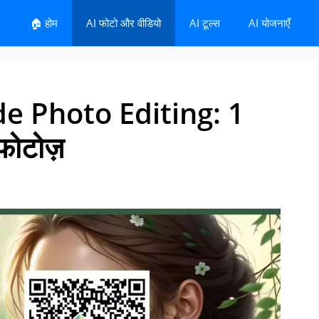
🏠 होम
AI फोटो और वीडियो
AI टूल्स
AI योजनाएँ
 Photo Editing: 1
 फोटोज़