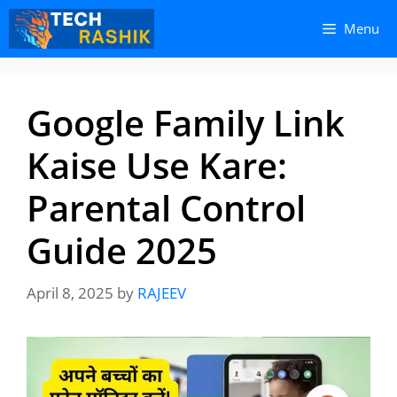
Skip
Skip
Menu
to
to
content
content
Google Family Link
Kaise Use Kare:
Parental Control
Guide 2025
April 8, 2025
by
RAJEEV