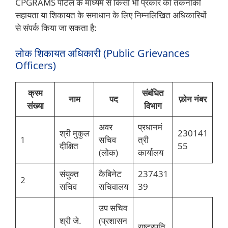
CPGRAMS पोर्टल के माध्यम से किसी भी प्रकार की तकनीकी
सहायता या शिकायत के समाधान के लिए निम्नलिखित अधिकारियों
से संपर्क किया जा सकता है:
लोक शिकायत अधिकारी (Public Grievances
Officers)
क्रम
संबंधित
नाम
पद
फ़ोन नंबर
संख्या
विभाग
अवर
प्रधानमं
श्री मुकुल
230141
1
सचिव
त्री
दीक्षित
55
(लोक)
कार्यालय
संयुक्त
कैबिनेट
237431
2
सचिव
सचिवालय
39
उप सचिव
श्री जे.
(प्रशासन
राष्ट्रपति