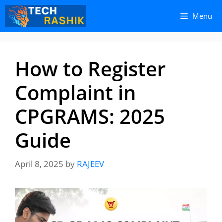
Skip
Skip
Menu
to
to
content
content
How to Register
Complaint in
CPGRAMS: 2025
Guide
April 8, 2025
by
RAJEEV