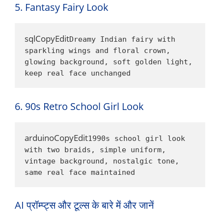
5. Fantasy Fairy Look
sqlCopyEdit
Dreamy Indian fairy with 
sparkling wings and floral crown, 
glowing background, soft golden light, 
keep real face unchanged
6. 90s Retro School Girl Look
arduinoCopyEdit
1990s school girl look 
with two braids, simple uniform, 
vintage background, nostalgic tone, 
same real face maintained
AI प्रॉम्प्ट्स और टूल्स के बारे में और जानें