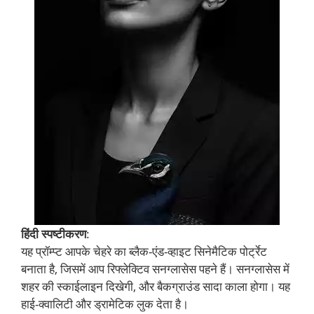
हिंदी स्पष्टीकरण
:
यह प्रॉम्प्ट आपके चेहरे का ब्लैक-एंड-व्हाइट सिनेमैटिक पोर्ट्रेट
बनाता है, जिसमें आप रिफ्लेक्टिव सनग्लासेस पहने हैं। सनग्लासेस में
शहर की स्काईलाइन दिखेगी, और बैकग्राउंड सादा काला होगा। यह
हाई-क्वालिटी और ड्रामेटिक लुक देता है।