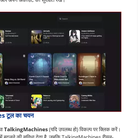
s टूल का चयन
या
TalkingMachines
(यदि उपलब्ध हो) विकल्प पर क्लिक करें।
में बदलने की सुविधा देता है, जबकि TalkingMachines रीयल-