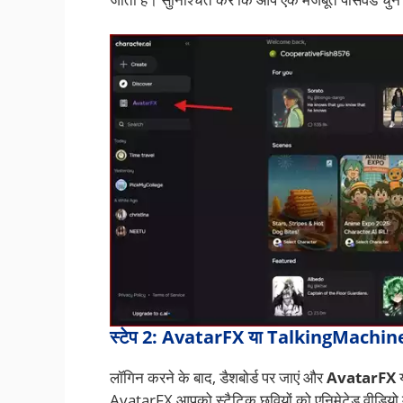
स्टेप 2: AvatarFX या TalkingMachine
लॉगिन करने के बाद, डैशबोर्ड पर जाएं और
AvatarFX
AvatarFX आपको स्टैटिक छवियों को एनिमेटेड वीडियो 