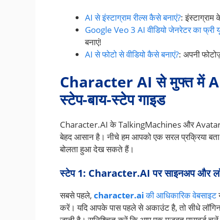
AI से इंस्टाग्राम रील्स कैसे बनाएं?
: इंस्टाग्राम
Google Veo 3 AI वीडियो जेनरेटर का फ्री 
बनाएं!
AI से फोटो से वीडियो कैसे बनाएं?
: अपनी फोटोज़
Character AI से मुफ्त में A
स्टेप-बाय-स्टेप गाइड
Character.AI के TalkingMachines और AvatarFX टू
बेहद आसान है। नीचे हम आपको एक सरल प्रक्रिया बता रहे
बोलता हुआ देख सकते हैं।
स्टेप 1: Character.AI पर साइनअप और ल
सबसे पहले,
character.ai
की आधिकारिक वेबसाइट
य
करें। यदि आपके पास पहले से अकाउंट है, तो सीधे लॉगिन कर
जाती है। सुनिश्चित करें कि आप एक मजबूत पासवर्ड चुने