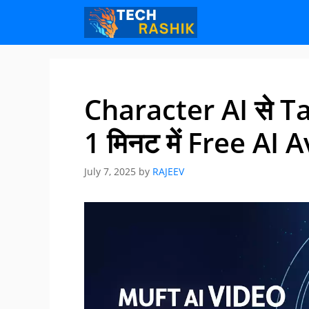
Skip
Skip
to
to
content
content
Character AI से Tal
1 मिनट में Free AI 
July 7, 2025
by
RAJEEV