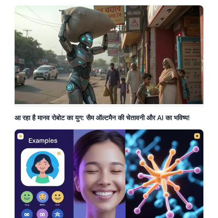
आ रहा है मानव रोबोट का युग: सैम ऑल्टमैन की चेतावनी और AI का भविष्य!