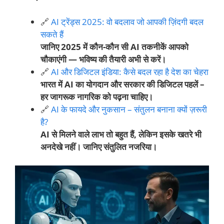
🔗
AI ट्रेंड्स 2025: वो बदलाव जो आपकी ज़िंदगी बदल
सकते हैं
जानिए 2025 में कौन-कौन सी AI तकनीकें आपको
चौकाएंगी — भविष्य की तैयारी अभी से करें।
🔗
AI और डिजिटल इंडिया: कैसे बदल रहा है देश का चेहरा
भारत में AI का योगदान और सरकार की डिजिटल पहलें –
हर जागरूक नागरिक को पढ़ना चाहिए।
🔗
AI के फायदे और नुकसान – संतुलन बनाना क्यों ज़रूरी
है?
AI से मिलने वाले लाभ तो बहुत हैं, लेकिन इसके खतरे भी
अनदेखे नहीं। जानिए संतुलित नजरिया।