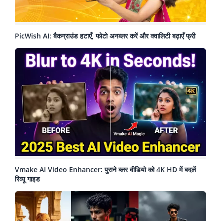
PicWish AI: बैकग्राउंड हटाएँ, फोटो अनब्लर करें और क्वालिटी बढ़ाएँ फ्री
Vmake AI Video Enhancer: पुराने ब्लर वीडियो को 4K HD में बदलें
रिव्यू गाइड