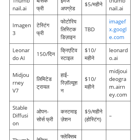
Thumb
बेसिक
इमेज
thumb
$5/महीने
nail.ai
फ्री
अपग्रेड
nail.ai
फोटोरिय
imagef
Imagen
टेस्टिंग
लिस्टिक
TBD
x.googl
3
फ्री
डिज़ाइन
e.com
Leonar
क्रिएटिव
$10/
leonard
150/दिन
do AI
स्टाइल
महीने
o.ai
midjoui
Midjou
हाई-
लिमिटेड
$10/
deogra
rney
रिज़ॉल्यूश
ट्रायल
महीने
m.airn
V7
न
ey.com
Stable
ओपन-
कस्टमाइ
$9/महीने
Diffusi
–
सोर्स फ्री
ज़ेशन
(होस्टिंग)
on
फ्लेक्सिब