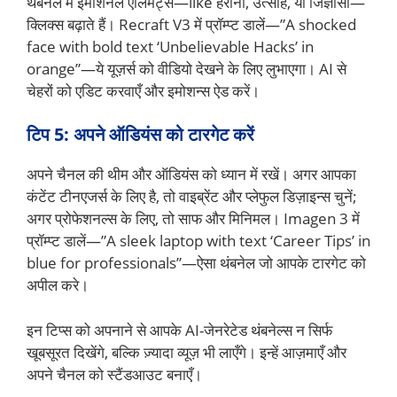
थंबनेल में इमोशनल एलिमेंट्स—like हैरानी, उत्साह, या जिज्ञासा—
क्लिक्स बढ़ाते हैं। Recraft V3 में प्रॉम्प्ट डालें—”A shocked
face with bold text ‘Unbelievable Hacks’ in
orange”—ये यूज़र्स को वीडियो देखने के लिए लुभाएगा। AI से
चेहरों को एडिट करवाएँ और इमोशन्स ऐड करें।
टिप 5: अपने ऑडियंस को टारगेट करें
अपने चैनल की थीम और ऑडियंस को ध्यान में रखें। अगर आपका
कंटेंट टीनएजर्स के लिए है, तो वाइब्रेंट और प्लेफुल डिज़ाइन्स चुनें;
अगर प्रोफेशनल्स के लिए, तो साफ और मिनिमल। Imagen 3 में
प्रॉम्प्ट डालें—”A sleek laptop with text ‘Career Tips’ in
blue for professionals”—ऐसा थंबनेल जो आपके टारगेट को
अपील करे।
इन टिप्स को अपनाने से आपके AI-जेनरेटेड थंबनेल्स न सिर्फ
खूबसूरत दिखेंगे, बल्कि ज़्यादा व्यूज़ भी लाएँगे। इन्हें आज़माएँ और
अपने चैनल को स्टैंडआउट बनाएँ।