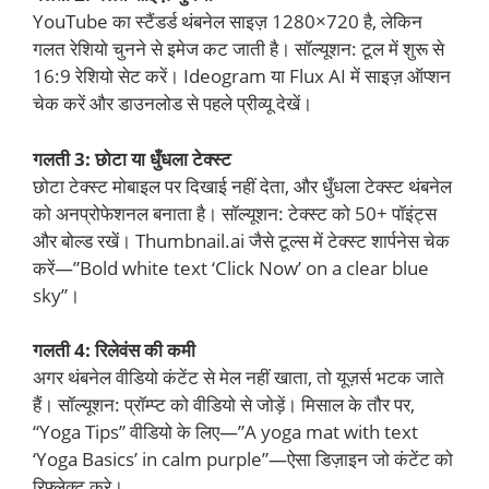
YouTube का स्टैंडर्ड थंबनेल साइज़ 1280×720 है, लेकिन
गलत रेशियो चुनने से इमेज कट जाती है। सॉल्यूशन: टूल में शुरू से
16:9 रेशियो सेट करें। Ideogram या Flux AI में साइज़ ऑप्शन
चेक करें और डाउनलोड से पहले प्रीव्यू देखें।
गलती 3: छोटा या धुँधला टेक्स्ट
छोटा टेक्स्ट मोबाइल पर दिखाई नहीं देता, और धुँधला टेक्स्ट थंबनेल
को अनप्रोफेशनल बनाता है। सॉल्यूशन: टेक्स्ट को 50+ पॉइंट्स
और बोल्ड रखें। Thumbnail.ai जैसे टूल्स में टेक्स्ट शार्पनेस चेक
करें—”Bold white text ‘Click Now’ on a clear blue
sky”।
गलती 4: रिलेवंस की कमी
अगर थंबनेल वीडियो कंटेंट से मेल नहीं खाता, तो यूज़र्स भटक जाते
हैं। सॉल्यूशन: प्रॉम्प्ट को वीडियो से जोड़ें। मिसाल के तौर पर,
“Yoga Tips” वीडियो के लिए—”A yoga mat with text
‘Yoga Basics’ in calm purple”—ऐसा डिज़ाइन जो कंटेंट को
रिफ्लेक्ट करे।