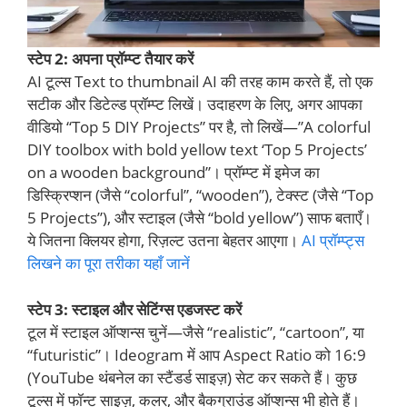
स्टेप 2: अपना प्रॉम्प्ट तैयार करें
AI टूल्स Text to thumbnail AI की तरह काम करते हैं, तो एक
सटीक और डिटेल्ड प्रॉम्प्ट लिखें। उदाहरण के लिए, अगर आपका
वीडियो “Top 5 DIY Projects” पर है, तो लिखें—”A colorful
DIY toolbox with bold yellow text ‘Top 5 Projects’
on a wooden background”। प्रॉम्प्ट में इमेज का
डिस्क्रिप्शन (जैसे “colorful”, “wooden”), टेक्स्ट (जैसे “Top
5 Projects”), और स्टाइल (जैसे “bold yellow”) साफ बताएँ।
ये जितना क्लियर होगा, रिज़ल्ट उतना बेहतर आएगा।
AI प्रॉम्प्ट्स
लिखने का पूरा तरीका यहाँ जानें
स्टेप 3: स्टाइल और सेटिंग्स एडजस्ट करें
टूल में स्टाइल ऑप्शन्स चुनें—जैसे “realistic”, “cartoon”, या
“futuristic”। Ideogram में आप Aspect Ratio को 16:9
(YouTube थंबनेल का स्टैंडर्ड साइज़) सेट कर सकते हैं। कुछ
टूल्स में फॉन्ट साइज़, कलर, और बैकग्राउंड ऑप्शन्स भी होते हैं।