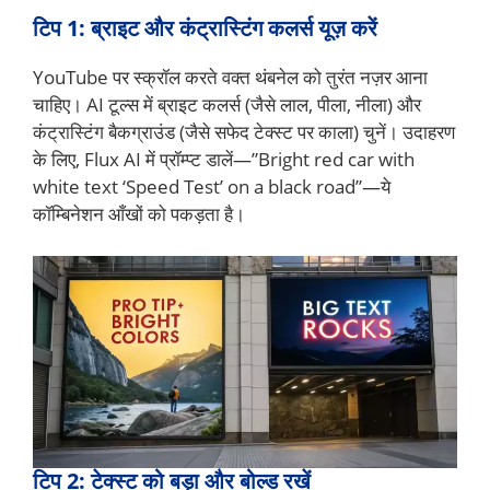
टिप 1: ब्राइट और कंट्रास्टिंग कलर्स यूज़ करें
YouTube पर स्क्रॉल करते वक्त थंबनेल को तुरंत नज़र आना
चाहिए। AI टूल्स में ब्राइट कलर्स (जैसे लाल, पीला, नीला) और
कंट्रास्टिंग बैकग्राउंड (जैसे सफेद टेक्स्ट पर काला) चुनें। उदाहरण
के लिए, Flux AI में प्रॉम्प्ट डालें—”Bright red car with
white text ‘Speed Test’ on a black road”—ये
कॉम्बिनेशन आँखों को पकड़ता है।
टिप 2: टेक्स्ट को बड़ा और बोल्ड रखें