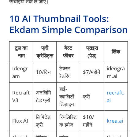
ऊँचाइयों तक ले जाएँ।
10 AI Thumbnail Tools:
Ekdam Simple Comparison
टूल का
फ्री
बेस्ट
प्राइस
लिंक
नाम
क्रेडिट्स
फीचर
(पेड)
Ideogr
टेक्स्ट
ideogra
10/दिन
$7/महीने
am
रेंडरिंग
m.ai
हाई-
Recraft
अनलिमि
recraft.
क्वालिटी
फ्री
V3
टेड फ्री
ai
डिज़ाइन
लिमिटेड
रियलिस्टि
$10/
Flux AI
krea.ai
फ्री
क इमेज
महीने