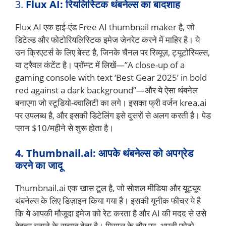
3.
Flux AI: रियलिस्टिक थंबनेल्स का बादशाह
Flux AI एक हाई-एंड Free AI thumbnail maker है, जो
डिटेल्ड और फोटोरियलिस्टिक इमेज जेनरेट करने में माहिर है। ये
उन क्रिएटर्स के लिए बेस्ट है, जिनके चैनल पर रिव्यूज़, ट्यूटोरियल्स,
या ट्रैवल कंटेंट है। प्रॉम्प्ट में लिखें—”A close-up of a
gaming console with text ‘Best Gear 2025’ in bold
red against a dark background”—और ये ऐसा थंबनेल
बनाएगा जो स्टूडियो-क्वालिटी का लगे। इसका फ्री वर्जन krea.ai
पर उपलब्ध है, और इसकी डिटेलिंग इसे दूसरों से अलग करती है। पेड
प्लान $10/महीने से शुरू होता है।
4. Thumbnail.ai: आपके थंबनेल्स को अपग्रेड
करने का जादू
Thumbnail.ai एक खास टूल है, जो सोशल मीडिया और यूट्यूब
थंबनेल्स के लिए डिज़ाइन किया गया है। इसकी यूनीक फीचर ये है
कि ये आपकी मौजूदा इमेज को रेट करता है और AI की मदद से उसे
बेहतर बनाने के सुझाव देता है। मिसाल के तौर पर, अपनी फोटो