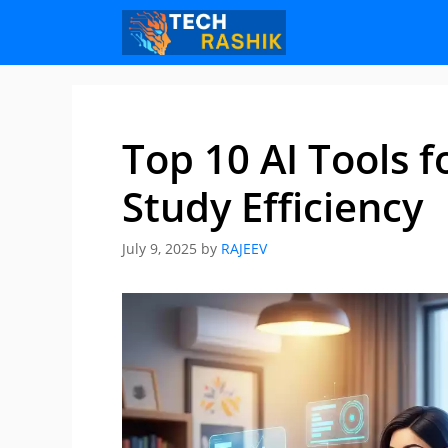
Skip
Skip
to
to
content
content
Top 10 AI Tools f
Study Efficiency
July 9, 2025
by
RAJEEV