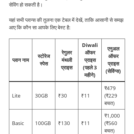
सेविंग हो सकती है।
यहां सभी प्लान्स की तुलना एक टेबल में देखें, ताकि आसानी से समझ
आए कि कौन सा आपके लिए बेस्ट है:
Diwali
एनुअल
रेगुलर
ऑफर
स्टोरेज
ऑफर
प्लान नाम
मंथली
प्राइस
स्पेस
प्राइस
प्राइस
(पहले 3
(सेविंग्स)
महीने)
₹479
Lite
30GB
₹30
₹11
(₹229
बचत)
₹1,000
Basic
100GB
₹130
₹11
(₹560
बचत)