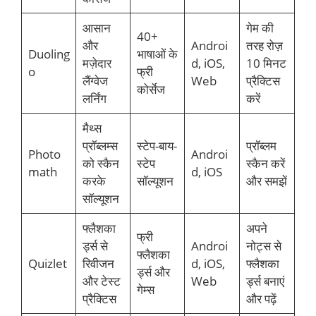
आसान
गेम की
40+
और
Androi
तरह रोज़
Duoling
भाषाओं के
मज़ेदार
d, iOS,
10 मिनट
o
फ्री
लैंग्वेज
Web
प्रैक्टिस
कोर्सेज
लर्निंग
करें
मैथ्स
प्रॉब्लम्स
स्टेप-बाय-
प्रॉब्लम
Photo
Androi
को स्कैन
स्टेप
स्कैन करें
math
d, iOS
करके
सॉल्यूशन
और समझें
सॉल्यूशन
फ्लैशका
अपने
फ्री
र्ड्स से
Androi
नोट्स से
फ्लैशका
Quizlet
रिवीजन
d, iOS,
फ्लैशका
र्ड्स और
और टेस्ट
Web
र्ड्स बनाएं
गेम्स
प्रैक्टिस
और पढ़ें