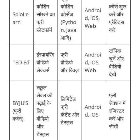
कोडिंग
कोडिंग
कोर्स शुरू
Androi
SoloLe
सीखने का
कोर्सेज
करें और
d, iOS,
arn
फ्री
(Pytho
प्रैक्टिस
Web
प्लेटफॉर्म
n, Java
करें
आदि)
टॉपिक
इंस्पायरिंग
फ्री
Androi
चुनें और
TED-Ed
वीडियो
वीडियो
d, iOS,
वीडियो
लेक्चर्स
और क्विज़
Web
देखें
स्कूल
लेवल की
फ्री
लिमिटेड
BYJU’S
पढ़ाई के
सेक्शन में
फ्री
Androi
(फ्री
लिए
रजिस्टर
कंटेंट और
d, iOS
वर्जन)
वीडियो
करें और
टेस्ट्स
और
सीखें
टेस्ट्स