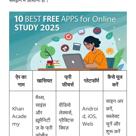
समझने में आसानी हो।
ऐप का
फ्री
कैसे यूज
खासियत
प्लेटफॉर्म
नाम
फीचर्स
करें
मैथ्स,
साइन अप
साइंस
वीडियो
Khan
Androi
करें,
और
लेक्चर्स,
Acade
d, iOS,
सब्जेक्ट
ह्यूमैनिटी
प्रैक्टिस
my
Web
चुनें और
ज़ के फ्री
क्विज़
शुरू करें
कोर्सेज