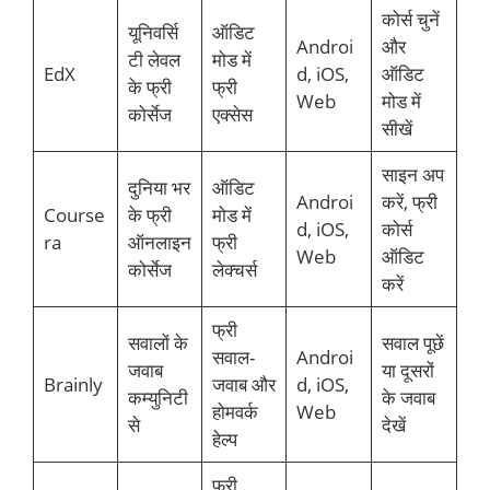
कोर्स चुनें
यूनिवर्सि
ऑडिट
Androi
और
टी लेवल
मोड में
EdX
d, iOS,
ऑडिट
के फ्री
फ्री
Web
मोड में
कोर्सेज
एक्सेस
सीखें
साइन अप
दुनिया भर
ऑडिट
Androi
करें, फ्री
Course
के फ्री
मोड में
d, iOS,
कोर्स
ra
ऑनलाइन
फ्री
Web
ऑडिट
कोर्सेज
लेक्चर्स
करें
फ्री
सवालों के
सवाल पूछें
सवाल-
Androi
जवाब
या दूसरों
Brainly
जवाब और
d, iOS,
कम्युनिटी
के जवाब
होमवर्क
Web
से
देखें
हेल्प
फ्री