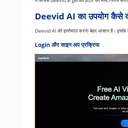
ये फीचर्स deevid ai generator को मल्टी-पर्पज बनात
Deevid AI का उपयोग कैसे
Deevid AI को इस्तेमाल करना बेहद आसान है। इसके ल
Login और साइन अप प्रक्रिया