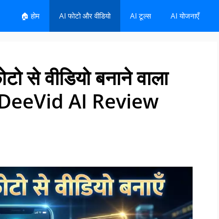
🏠 होम
AI फोटो और वीडियो
AI टूल्स
AI योजनाएँ
टो से वीडियो बनाने वाला
| DeeVid AI Review