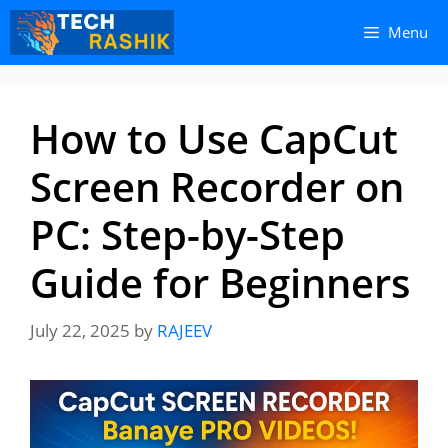
Skip
Skip
Menu
to
to
content
content
How to Use CapCut
Screen Recorder on
PC: Step-by-Step
Guide for Beginners
July 22, 2025
by
RAJEEV