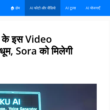
🏠 होम
AI फोटो और वीडियो
AI टूल्स
AI योजनाएँ
न के इस Video
ूम, Sora को मिलेगी