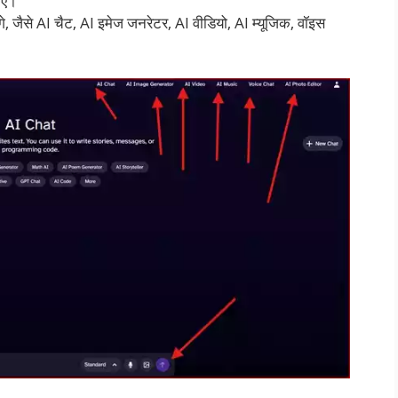
एँ।
े, जैसे AI चैट, AI इमेज जनरेटर, AI वीडियो, AI म्यूजिक, वॉइस