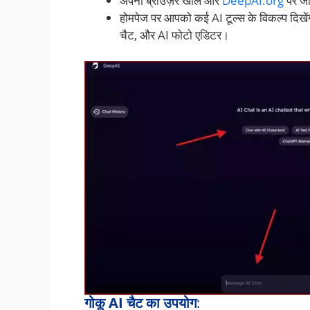
अपना ब्राउज़र खोलें और
DeepAI.org
पर जा
होमपेज पर आपको कई AI टूल्स के विकल्प दिखेंग
चैट, और AI फोटो एडिटर।
गोकू AI चैट का उपयोग
: