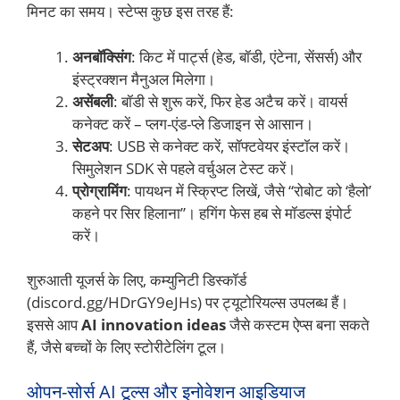
मिनट का समय। स्टेप्स कुछ इस तरह हैं:
अनबॉक्सिंग
: किट में पार्ट्स (हेड, बॉडी, एंटेना, सेंसर्स) और
इंस्ट्रक्शन मैनुअल मिलेगा।
असेंबली
: बॉडी से शुरू करें, फिर हेड अटैच करें। वायर्स
कनेक्ट करें – प्लग-एंड-प्ले डिजाइन से आसान।
सेटअप
: USB से कनेक्ट करें, सॉफ्टवेयर इंस्टॉल करें।
सिमुलेशन SDK से पहले वर्चुअल टेस्ट करें।
प्रोग्रामिंग
: पायथन में स्क्रिप्ट लिखें, जैसे “रोबोट को ‘हैलो’
कहने पर सिर हिलाना”। हगिंग फेस हब से मॉडल्स इंपोर्ट
करें।
शुरुआती यूजर्स के लिए, कम्युनिटी डिस्कॉर्ड
(discord.gg/HDrGY9eJHs) पर ट्यूटोरियल्स उपलब्ध हैं।
इससे आप
AI innovation ideas
जैसे कस्टम ऐप्स बना सकते
हैं, जैसे बच्चों के लिए स्टोरीटेलिंग टूल।
ओपन-सोर्स AI टूल्स और इनोवेशन आइडियाज