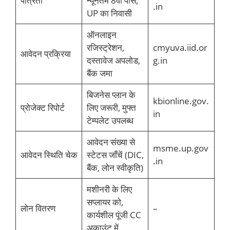
पात्रता
न्यूनतम 8वीं पास,
.in
UP का निवासी
ऑनलाइन
रजिस्ट्रेशन,
cmyuva.iid.or
आवेदन प्रक्रिया
दस्तावेज अपलोड,
g.in
बैंक जमा
बिजनेस प्लान के
kbionline.gov.
प्रोजेक्ट रिपोर्ट
लिए जरूरी, मुफ्त
in
टेम्पलेट उपलब्ध
आवेदन संख्या से
msme.up.gov
आवेदन स्थिति चेक
स्टेटस जाँचें (DIC,
.in
बैंक, लोन स्वीकृति)
मशीनरी के लिए
सप्लायर को,
लोन वितरण
–
कार्यशील पूंजी CC
अकाउंट में