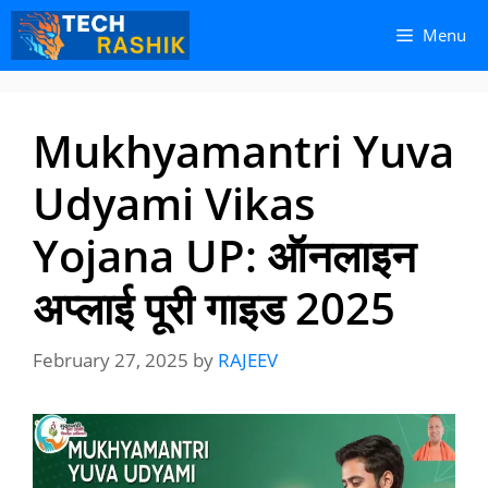
Skip
Skip
Menu
to
to
content
content
Mukhyamantri Yuva
Udyami Vikas
Yojana UP: ऑनलाइन
अप्लाई पूरी गाइड 2025
February 27, 2025
by
RAJEEV