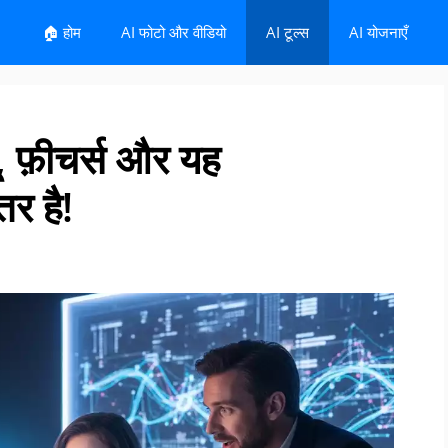
🏠 होम
AI फोटो और वीडियो
AI टूल्स
AI योजनाएँ
यू, फ़ीचर्स और यह
र है!