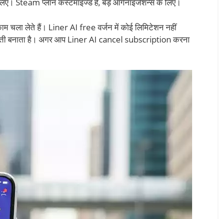
िए। Steam प्लान कस्टमाइज्ड है, बड़े ऑर्गनाइजेशन्स के लिए।
काम चला लेते हैं। Liner AI free वर्जन में कोई लिमिटेशन नहीं
ती बनाता है। अगर आप Liner AI cancel subscription करना