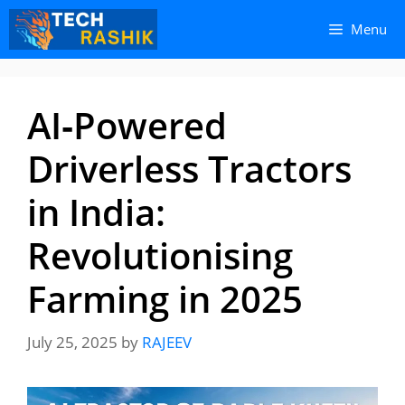
Skip
Skip
Menu
to
to
content
content
AI‑Powered
Driverless Tractors
in India:
Revolutionising
Farming in 2025
July 25, 2025
by
RAJEEV