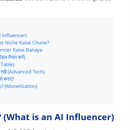
I Influencer)
st Niche Kaise Chune?
uencer Kaise Banaye
ल तैयार करें)
n Table)
ा रखें (Advanced Tech)
से बनाएं?
e? (Monetization)
 (What is an AI Influencer)