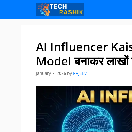
Skip
Skip
to
to
content
content
AI Influencer Kais
Model बनाकर लाखों 
January 7, 2026
by
RAJEEV