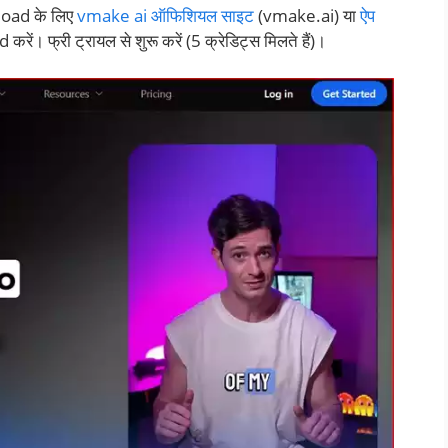
oad के लिए
vmake ai ऑफिशियल साइट
(vmake.ai) या
ऐप
। फ्री ट्रायल से शुरू करें (5 क्रेडिट्स मिलते हैं)।