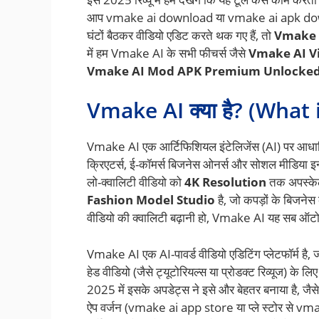
आप vmake ai download या vmake ai apk download
घंटों बैठकर वीडियो एडिट करते थक गए हैं, तो
Vmake 
में हम Vmake AI के सभी फीचर्स जैसे
Vmake AI V
Vmake AI Mod APK Premium Unlocke
Vmake AI क्या है? (What
Vmake AI एक आर्टिफिशियल इंटेलिजेंस (AI) पर आधारित 
क्रिएटर्स, ई-कॉमर्स बिजनेस ओनर्स और सोशल मीडिया इन्
लो-क्वालिटी वीडियो को
4K Resolution
तक अपस्के
Fashion Model Studio
है, जो कपड़ों के बिजनेस
वीडियो की क्वालिटी बढ़ानी हो, Vmake AI यह सब ऑट
Vmake AI एक AI-पावर्ड वीडियो एडिटिंग प्लेटफॉर्म है, 
हेड वीडियो (जैसे ट्यूटोरियल्स या प्रोडक्ट रिव्यूज) के ल
2025 में इसके अपडेट्स ने इसे और बेहतर बनाया है, जैस
ऐप वर्जन (vmake ai app store या प्ले स्टोर से 