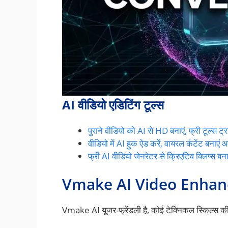
AI वीडियो एडिटिंग टूल्स
पुराने वीडियो को AI से HD बनाएं, फ्री टूल्स ट्र
वीडियो में AI हुक ऐड करें, वायरल कंटेंट बनाएं
फ्री AI वीडियो जेनरेटर से क्रिएटिव क्लिप्स बनाए
Vmake AI Video Enhancer
Vmake AI यूजर-फ्रेंडली है, कोई टेक्निकल स्किल्स की 