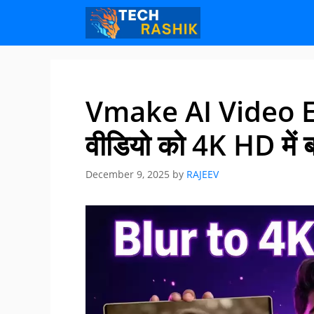
Skip
Skip
to
to
content
content
Vmake AI Video Enh
वीडियो को 4K HD में बद
December 9, 2025
by
RAJEEV