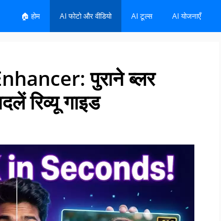
🏠 होम
AI फोटो और वीडियो
AI टूल्स
AI योजनाएँ
ancer: पुराने ब्लर
लें रिव्यू गाइड