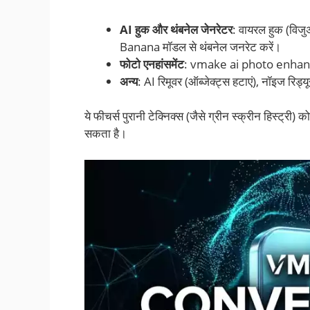
AI हुक और थंबनेल जेनरेटर
: वायरल हुक (विजुअ
Banana मॉडल से थंबनेल जनरेट करें।
फोटो एनहांसमेंट
: vmake ai photo enhancer 
अन्य
: AI रिमूवर (ऑब्जेक्ट्स हटाएं), नॉइज रिड्यू
ये फीचर्स पुरानी टेक्निक्स (जैसे ग्रीन स्क्रीन हिस्ट्री)
सकता है।