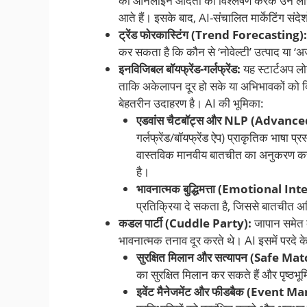
की ऑनलाइन आदतों का विश्लेषण करके उन लोगों क
आते हैं। इसके बाद, AI-संचालित मार्केटिंग संदे
ट्रेंड फोरकास्टिंग (Trend Forecasting):
कर सकता है कि कौन से ‘नोवेल्टी’ उत्पाद या ‘अज
इनविजिबल बॉयफ्रेंड-गर्लफ्रेंड:
यह स्टार्टअप लोग
ताकि अकेलापन दूर हो सके या अभिभावकों को
बेहतरीन उदाहरण है। AI की भूमिका:
एडवांस चैटबॉट्स और NLP (Advanc
गर्लफ्रेंड/बॉयफ्रेंड ऐप) प्राकृतिक भा
वास्तविक मानवीय बातचीत का अनुकरण कर स
है।
भावनात्मक बुद्धिमत्ता (Emotional In
प्रतिक्रिया दे सकता है, जिससे बातचीत
कडल पार्टी (Cuddle Party):
जापान समेत 
भावनात्मक तनाव दूर करते थे। AI इसमें परदे क
सुरक्षित मिलान और सत्यापन (Safe M
का सुरक्षित मिलान कर सकते हैं और पृष्ठभूमि
इवेंट मैनेजमेंट और फीडबैक (Even