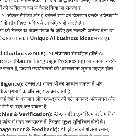
ी पहचान कर सकता है जिन्हें अद्वितीय या हास्यपूर्ण उपहार पसंद
शों को व्यक्तिगत रूप से तैयार किया जा सकता है।
AI सोशल मीडिया और ई-कॉमर्स डेटा का विश्लेषण करके भविष्यवाणी
ीबोगरीब गिफ्ट’ भविष्य में लोकप्रिय हो सकते हैं।
ों को टेक्स्ट या वॉयस मैसेज के ज़रिए एक ‘नकली’ पार्टनर देता था
 दिखाया जा सके।
Unique AI business ideas
में यह एक
ed Chatbots & NLP):
AI-संचालित चैटबॉट्स (जैसे AI
षा प्रसंस्करण (Natural Language Processing) का उपयोग करके
कते हैं, जिससे उपयोगकर्ता को भावनात्मक जुड़ाव महसूस होता
telligence):
उन्नत AI भावनाओं को पहचान सकता है और
 अधिक प्रामाणिक और सहायक बन जाती है।
कई देशों में अनजान लोग एक-दूसरे को गले लगाकर अकेलापन और
े पीछे से मदद कर सकता है:
atching & Verification):
AI-आधारित एल्गोरिदम प्रतिभागियों
 जांच में मदद कर सकते हैं, जिससे सुरक्षा सुनिश्चित होती है।
t Management & Feedback):
AI इवेंट्स की योजना बनाने,