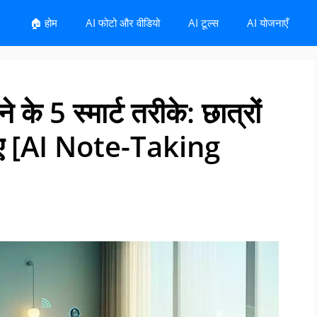
🏠 होम
AI फोटो और वीडियो
AI टूल्स
AI योजनाएँ
 के 5 स्मार्ट तरीके: छात्रों
लिए [AI Note-Taking