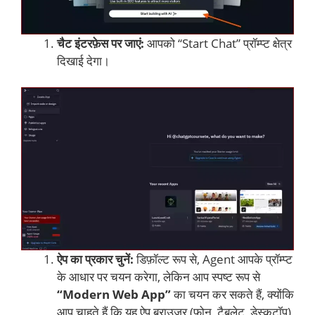
चैट इंटरफ़ेस पर जाएं:
आपको “Start Chat” प्रॉम्प्ट क्षेत्र
दिखाई देगा।
ऐप का प्रकार चुनें:
डिफ़ॉल्ट रूप से, Agent आपके प्रॉम्प्ट
के आधार पर चयन करेगा, लेकिन आप स्पष्ट रूप से
“Modern Web App”
का चयन कर सकते हैं, क्योंकि
आप चाहते हैं कि यह ऐप ब्राउज़र (फ़ोन, टैबलेट, डेस्कटॉप)