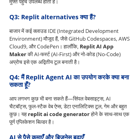
मुफ्त पहुँच उपलब्ध होती है।
Q3: Replit alternatives क्या हैं?
बाजार में कई क्लाउड IDE (Integrated Development
Environment) मौजूद हैं, जैसे GitHub Codespaces, AWS
Cloud9, और CodePen। हालाँकि,
Replit AI App
Maker
की AI-फर्स्ट (AI-First) और नो-कोड (No-Code)
अप्रोच इसे एक अद्वितीय टूल बनाती है।
Q4: मैं Replit Agent AI का उपयोग करके क्या बना
सकता हूँ?
आप लगभग कुछ भी बना सकते हैं—सिंपल वेबसाइट्स, AI
चैटबॉट्स, फुल-स्टैक वेब ऐप्स, डेटा एनालिटिक्स टूल, गेम और बहुत
कुछ। यह
replit ai code generator
होने के साथ-साथ एक
पूर्ण एप्लिकेशन बिल्डर है।
AI से पैसे कमाएँ और बिज़नेस बढ़ाएँ