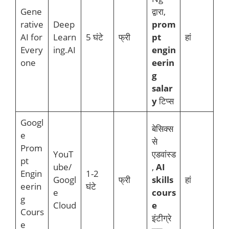
Gene
द्वारा,
rative
Deep
prom
AI for
Learn
5 घंटे
फ्री
pt
हां
Every
ing.AI
engin
one
eerin
g
salar
y
टिप्स
Googl
बेसिक्स
e
से
Prom
YouT
एडवांस्ड
pt
ube/
,
AI
Engin
1-2
Googl
फ्री
skills
हां
eerin
घंटे
e
cours
g
Cloud
e
Cours
इंटीग्रे
e