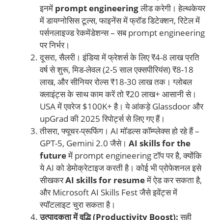
इनमें
prompt engineering
लीड करेगी। हेल्थकेयर
में डायग्नोसिस टूल्स, फाइनेंस में फ्रॉड डिटेक्शन, रिटेल में
पर्सनलाइज्ड रेकमेंडेशन्स – सब prompt engineering
पर निर्भर।
दूसरा, सैलरी। इंडिया में फ्रेशर्स के लिए ₹4-8 लाख प्रति
वर्ष से शुरू, मिड-लेवल (2-5 साल एक्सपीरियंस) ₹8-18
लाख, और सीनियर रोल्स ₹18-30 लाख तक। ग्लोबल
क्लाइंट्स के साथ काम करें तो ₹20 लाख+ आसानी से।
USA में एवरेज $100K+ है। ये आंकड़े Glassdoor और
upGrad की 2025 रिपोर्ट्स से लिए गए हैं।
तीसरा, फ्यूचर-प्रूफिंग। AI मॉडल्स कॉम्प्लेक्स हो रहे हैं –
GPT-5, Gemini 2.0 जैसे।
AI skills for the
future
में prompt engineering टॉप पर है, क्योंकि
ये AI को डेमोक्रेटाइज करती है। कोई भी प्रोफेशनल इसे
सीखकर
AI skills for resume
में ऐड कर सकता है,
और Microsoft AI Skills Fest जैसे इवेंट्स में
स्पॉटलाइट चुरा सकता है।
उत्पादकता में वृद्धि (Productivity Boost):
सही