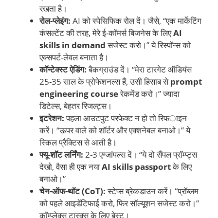
रखता है।
रोल-प्लेइंग:
AI को स्पेसिफिक रोल दें। जैसे, “एक मार्केटिंग
कंसल्टेंट की तरह, मेरे ई-कॉमर्स बिजनेस के लिए
AI
skills in demand
सजेस्ट करो।” ये रिस्पॉन्स को
एक्सपर्ट-लेवल बनाता है।
कॉन्टेक्स्ट ऐडिंग:
बैकग्राउंड दें। “मेरा टारगेट ऑडियंस
25-35 साल के प्रोफेशनल्स हैं, उसी हिसाब से
prompt
engineering course
रेकमेंड करो।” ज्यादा
डिटेल्स, बेहतर रिजल्ट्स।
इटरेशन:
पहला आउटपुट परफेक्ट न हो तो रिफाइन
करें। “ऊपर वाले को शॉर्टर और एक्शनेबल बनाओ।” ये
स्किल प्रैक्टिस से आती है।
फ्यू-शॉट लर्निंग:
2-3 एग्जांपल्स दें। “ये दो सैंपल प्रॉम्प्ट्स
देखो, वैसा ही एक नया
AI skills passport
के लिए
बनाओ।”
चेन-ऑफ-थॉट (CoT):
स्टेप्स ब्रेकडाउन करें। “प्रॉब्लम
को पहले आइडेंटिफाई करो, फिर सॉल्यूशन सजेस्ट करो।”
कॉम्प्लेक्स टास्क्स के लिए बेस्ट।