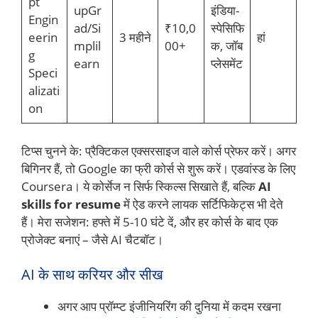
pt
upGr
इंडिया-
Engin
ad/Si
₹10,0
स्पेसिफि
eerin
3 महीने
हां
mplil
00+
क, जॉब
g
earn
प्लेसमेंट
Speci
alizati
on
टिप्स चुनने के: प्रैक्टिकल एक्सरसाइज वाले कोर्स प्रेफर करें। अगर
बिगिनर हैं, तो Google का फ्री कोर्स से शुरू करें। एडवांस्ड के लिए
Coursera। ये कोर्सेज न सिर्फ स्किल्स सिखाते हैं, बल्कि
AI
skills for resume
में ऐड करने लायक सर्टिफिकेट्स भी देते
हैं। मेरा सजेशन: हफ्ते में 5-10 घंटे दें, और हर कोर्स के बाद एक
प्रोजेक्ट बनाएं – जैसे AI चैटबॉट।
AI के साथ करियर और सीख
अगर आप प्रॉम्प्ट इंजीनियरिंग की दुनिया में कदम रखना