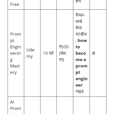
शन
Free
रीयल-
वर्ल्ड
केस
Prom
स्टडीज
pt
,
how
Engin
₹500
to
Ude
eerin
10 घंटे
(सेल
beco
हां
my
g
पर)
me a
Mast
prom
ery
pt
engin
eer
गाइड
AI
Prom