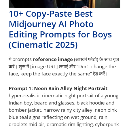
10+ Copy-Paste Best
Midjourney AI Photo
Editing Prompts for Boys
(Cinematic 2025)
ये prompts
reference image
(आपकी फोटो) के साथ यूज
करें। शुरू में [image URL] लगाएं और “Don’t change the
face, keep the face exactly the same” ऐड करें।
Prompt 1: Neon Rain Alley Night Portrait
hyper-realistic cinematic night portrait of a young
Indian boy, beard and glasses, black hoodie and
bomber jacket, narrow rainy city alley, neon pink
blue teal signs reflecting on wet ground, rain
droplets mid-air, dramatic rim lighting, cyberpunk