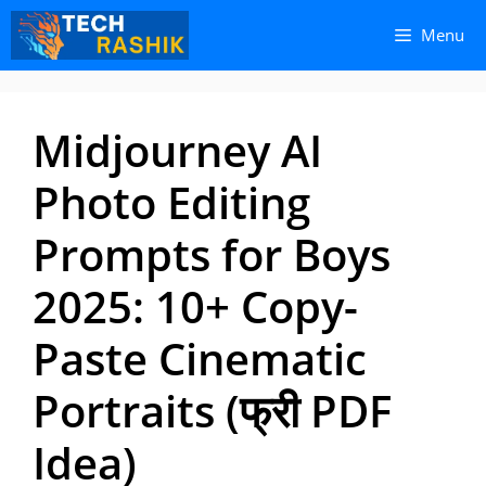
Skip
Skip
Menu
to
to
content
content
Midjourney AI
Photo Editing
Prompts for Boys
2025: 10+ Copy-
Paste Cinematic
Portraits (फ्री PDF
Idea)