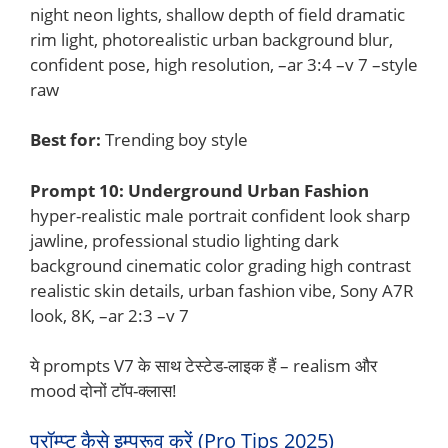
night neon lights, shallow depth of field dramatic
rim light, photorealistic urban background blur,
confident pose, high resolution, –ar 3:4 –v 7 –style
raw
Best for:
Trending boy style
Prompt 10: Underground Urban Fashion
hyper-realistic male portrait confident look sharp
jawline, professional studio lighting dark
background cinematic color grading high contrast
realistic skin details, urban fashion vibe, Sony A7R
look, 8K, –ar 2:3 –v 7
ये prompts V7 के साथ टेस्टेड-लाइक हैं – realism और
mood दोनों टॉप-क्लास!
प्रॉम्प्ट कैसे इम्प्रूव करें (Pro Tips 2025)