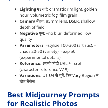
Lighting
ऐड करें: dramatic rim light, golden
hour, volumetric fog, film grain
Camera
मेंशन: 85mm lens, DSLR, shallow
depth of field
Negative
यूज: –no blur, deformed, low
quality
Parameters
: –stylize 100-300 (artistic), –
chaos 20-50 (variety), –exp 50
(experimental details)
Reference
: अपनी फोटो URL + –cref
(character reference V7 में)
Variations
: U1-U4 से चुनें, फिर Vary Region से
छोटे चेंजेस
Best Midjourney Prompts
for Realistic Photos