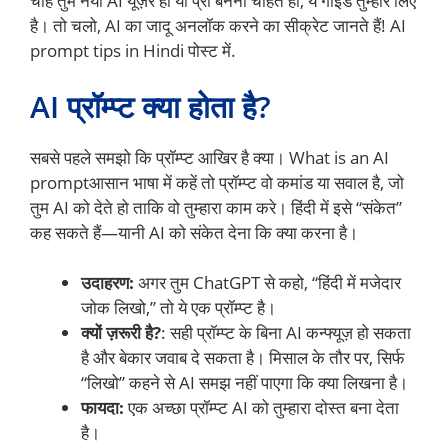
चाहे तुम नया AI यूज़र हो या प्रो बनना चाहते हो, ये गाइड तुम्हारे लिए
है। तो चलो, AI का जादू अनलॉक करने का सीक्रेट जानते हैं! AI
prompt tips in Hindi पोस्ट में.
AI प्रॉम्प्ट क्या होता है?
सबसे पहले समझो कि प्रॉम्प्ट आखिर है क्या। What is an AI
promptआसान भाषा में कहें तो प्रॉम्प्ट वो कमांड या सवाल है, जो
तुम AI को देते हो ताकि वो तुम्हारा काम करे। हिंदी में इसे “संकेत”
कह सकते हैं—यानी AI को संकेत देना कि क्या करना है।
उदाहरण:
अगर तुम ChatGPT से कहो, “हिंदी में मजेदार
जोक लिखो,” तो ये एक प्रॉम्प्ट है।
क्यों ज़रूरी है?
: सही प्रॉम्प्ट के बिना AI कन्फ्यूज़ हो सकता
है और बेकार जवाब दे सकता है। मिसाल के तौर पर, सिर्फ
“लिखो” कहने से AI समझ नहीं पाएगा कि क्या लिखना है।
फायदा:
एक अच्छा प्रॉम्प्ट AI को तुम्हारा दोस्त बना देता
है।