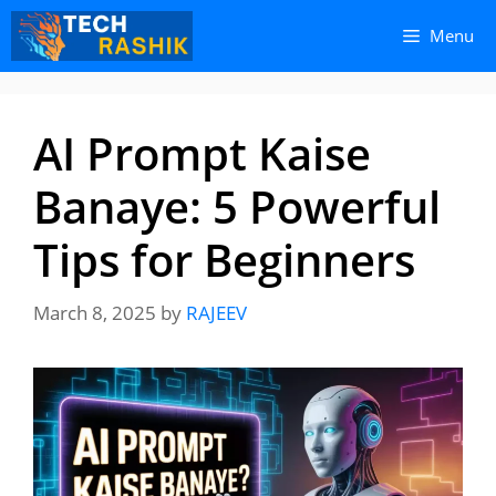
Skip
Skip
Menu
to
to
content
content
AI Prompt Kaise
Banaye: 5 Powerful
Tips for Beginners
March 8, 2025
by
RAJEEV