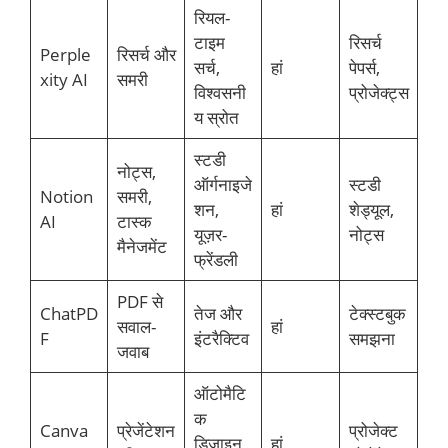
रियल-
टाइम
रिसर्च
Perple
रिसर्च और
सर्च,
हां
पेपर्स,
xity AI
समरी
विश्वसनी
प्रोजेक्ट्स
य स्रोत
स्टडी
नोट्स,
ऑर्गनाइजे
स्टडी
Notion
समरी,
शन,
हां
शेड्यूल,
AI
टास्क
यूज़र-
नोट्स
मैनेजमेंट
फ्रेंडली
PDF से
ChatPD
तेज और
टेक्स्टबुक
सवाल-
हां
F
इंटरैक्टिव
समझना
जवाब
ऑटोमैटि
क
Canva
प्रेजेंटेशन
प्रोजेक्ट
डिज़ाइन,
हां