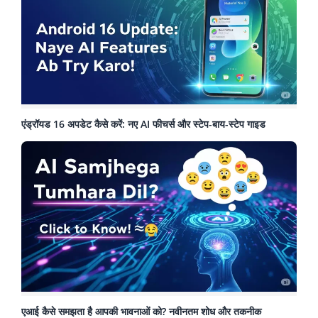
एंड्रॉयड 16 अपडेट कैसे करें: नए AI फीचर्स और स्टेप-बाय-स्टेप गाइड
एआई कैसे समझता है आपकी भावनाओं को? नवीनतम शोध और तकनीक