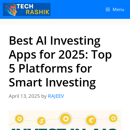
Skip
Skip
Menu
to
to
content
content
Best AI Investing
Apps for 2025: Top
5 Platforms for
Smart Investing
April 13, 2025
by
RAJEEV