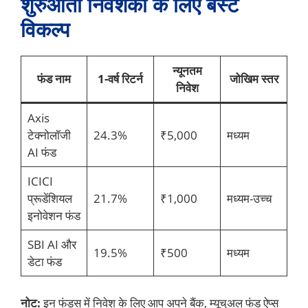
शुरुआती निवेशकों के लिए बेस्ट
विकल्प
न्यूनतम
फंड नाम
1-वर्ष रिटर्न
जोखिम स्तर
निवेश
Axis
टेक्नोलॉजी
24.3%
₹5,000
मध्यम
AI फंड
ICICI
प्रूडेंशियल
21.7%
₹1,000
मध्यम-उच्च
इनोवेशन फंड
SBI AI और
19.5%
₹500
मध्यम
डेटा फंड
नोट:
इन फंड्स में निवेश के लिए आप अपने बैंक, म्यूचुअल फंड ऐप्स