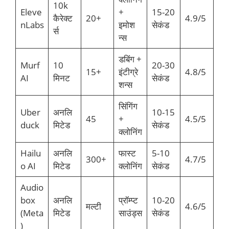
10k
Eleve
+
15-20
कैरेक्ट
20+
4.9/5
nLabs
इमोश
सेकंड
र्स
न्स
डबिंग +
Murf
10
20-30
15+
इंटीग्रे
4.8/5
AI
मिनट
सेकंड
शन्स
सिंगिंग
Uber
अनलि
10-15
45
+
4.5/5
duck
मिटेड
सेकंड
क्लोनिंग
Hailu
अनलि
फास्ट
5-10
300+
4.7/5
o AI
मिटेड
क्लोनिंग
सेकंड
Audio
box
अनलि
प्रॉम्प्ट
10-20
मल्टी
4.6/5
(Meta
मिटेड
साउंड्स
सेकंड
)