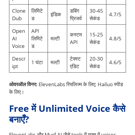
Clone
लिमिटे
डबिंग
30-45
इंडिक
4.7/5
Dub
ड
प्रिजर्व
सेकंड
Open
API
कस्टम
15-25
AI
लिमिटे
मल्टी
4.8/5
API
सेकंड
Voice
ड
Descr
टेक्स्ट
20-30
1 घंटा
मल्टी
4.6/5
ipt
एडिट
सेकंड
ओवरऑल विनर:
ElevenLabs रियलिज्म के लिए; Hailuo स्पीड
के लिए।
Free में Unlimited Voice कैसे
बनाएँ?
ElevenLabs और Murf AI जैसे tools में मुफ़्त में voices