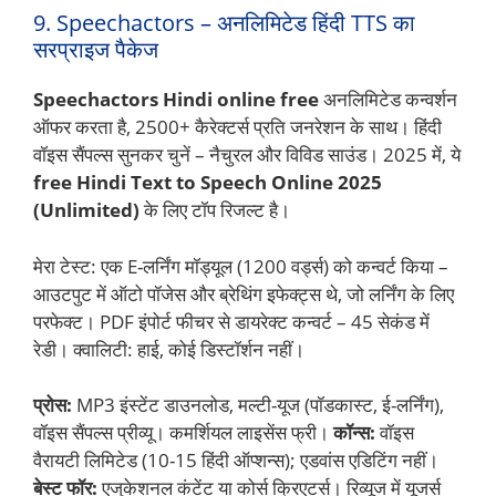
9. Speechactors – अनलिमिटेड हिंदी TTS का
सरप्राइज पैकेज
Speechactors Hindi online free
अनलिमिटेड कन्वर्शन
ऑफर करता है, 2500+ कैरेक्टर्स प्रति जनरेशन के साथ। हिंदी
वॉइस सैंपल्स सुनकर चुनें – नैचुरल और विविड साउंड। 2025 में, ये
free Hindi Text to Speech Online 2025
(Unlimited)
के लिए टॉप रिजल्ट है।
मेरा टेस्ट: एक E-लर्निंग मॉड्यूल (1200 वर्ड्स) को कन्वर्ट किया –
आउटपुट में ऑटो पॉजेस और ब्रेथिंग इफेक्ट्स थे, जो लर्निंग के लिए
परफेक्ट। PDF इंपोर्ट फीचर से डायरेक्ट कन्वर्ट – 45 सेकंड में
रेडी। क्वालिटी: हाई, कोई डिस्टॉर्शन नहीं।
प्रोस:
MP3 इंस्टेंट डाउनलोड, मल्टी-यूज (पॉडकास्ट, ई-लर्निंग),
वॉइस सैंपल्स प्रीव्यू। कमर्शियल लाइसेंस फ्री।
कॉन्स:
वॉइस
वैरायटी लिमिटेड (10-15 हिंदी ऑप्शन्स); एडवांस एडिटिंग नहीं।
बेस्ट फॉर:
एजुकेशनल कंटेंट या कोर्स क्रिएटर्स। रिव्यूज में यूजर्स