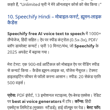
कहते हैं, “Unlimited फ्री ने मेरे ऑनलाइन कोर्स को सेव किया।”
10. Speechify Hindi – मोबाइल-फर्स्ट, ह्यूमन-लाइक
कैडेंस
Speechify
free AI voice text to speech
में 1000+
लैंग्वेजेज, हिंदी सहित। ऐप पर स्पीड कंट्रोल (0.5x-3x), PDF/
ब्लॉग डायरेक्ट कन्वर्ट। फ्री 10 मिनट/मंथ, जो
Speechify
के
2025 अपडेट में बढ़ाया गया।
मेरा टेस्ट: एक 900-वर्ड आर्टिकल को मोबाइल ऐप पर रीडिंग स्पीड
से कन्वर्ट किया – कैडेंस ह्यूमन-लाइक था, पॉजेस नैचुरल। टेक्स्ट
हाइलाइटिंग फीचर से फॉलो करना आसान। स्पीड: 20 सेकंड प्रति
500 वर्ड्स।
प्रोस:
PDF इंपोर्ट, 13 इमोशनल स्टाइल्स, ऐप-बेस्ड एक्सेस। रेडिट
पर
best ai voice generators
में टॉप।
कॉन्स:
हिंदी
एक्सेंट्स लिमिटेड (मुख्यतः स्टैंडर्ड); हाई वॉल्यूम पर पेड।
बेस्ट फॉर: