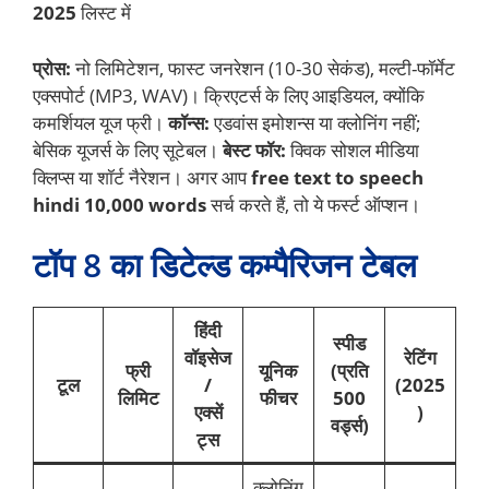
2025
लिस्ट में
प्रोस:
नो लिमिटेशन, फास्ट जनरेशन (10-30 सेकंड), मल्टी-फॉर्मेट
एक्सपोर्ट (MP3, WAV)। क्रिएटर्स के लिए आइडियल, क्योंकि
कमर्शियल यूज फ्री।
कॉन्स:
एडवांस इमोशन्स या क्लोनिंग नहीं;
बेसिक यूजर्स के लिए सूटेबल।
बेस्ट फॉर:
क्विक सोशल मीडिया
क्लिप्स या शॉर्ट नैरेशन। अगर आप
free text to speech
hindi 10,000 words
सर्च करते हैं, तो ये फर्स्ट ऑप्शन।
टॉप 8 का डिटेल्ड कम्पैरिजन टेबल
हिंदी
स्पीड
वॉइसेज
रेटिंग
फ्री
यूनिक
(प्रति
टूल
/
(2025
लिमिट
फीचर
500
एक्सें
)
वर्ड्स)
ट्स
क्लोनिंग