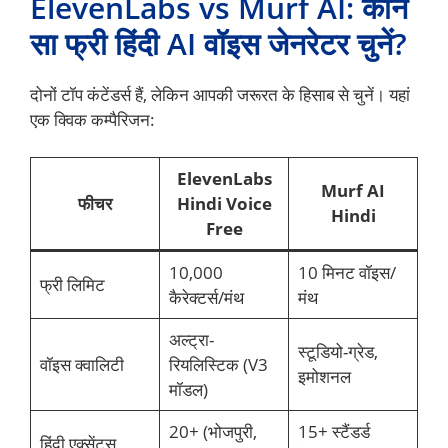
ElevenLabs vs Murf AI: कौन
सा फ्री हिंदी AI वॉइस जेनरेटर चुनें?
दोनों टॉप कंटेंडर्स हैं, लेकिन आपकी जरूरत के हिसाब से चुनें। यहां
एक क्विक कम्पैरिजन:
ElevenLabs
Murf AI
फीचर
Hindi Voice
Hindi
Free
10,000
10 मिनट वॉइस/
फ्री लिमिट
कैरेक्टर्स/मंथ
मंथ
अल्ट्रा-
स्टूडियो-ग्रेड,
वॉइस क्वालिटी
रियलिस्टिक (V3
इमोशनल
मॉडल)
20+ (भोजपुरी,
15+ स्टैंडर्ड
हिंदी एक्सेंट्स